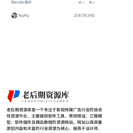
Blender插件
2
0
来了一种简便的方法，可以轻松地为模型添加塑料包
装效果。 Blender插件功能 一键生成塑料包装效果：
通过WrapIt插件，用户可以快速为任何模型生成塑料
NiuMa
25年7月29日
包装效果。 免费使用：该插件完全免费，为Blender
用户提供了一种经济实惠的解决方案。 技术规格 支
持软件版本：兼容Blender 4.1…
老后期资源库是一个专注于影视传媒广告行业的综合
性资源平台，主要提供软件工具、常用预设、三维模
型、软件插件及精品教程的资源网站。网站以高质量
原创内容和丰富的行业资源为核心，服务于设计师、