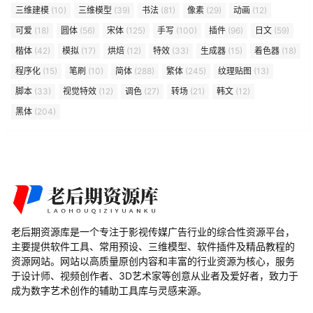
三维建模
(10)
三维模型
(39)
书法
(81)
像素
(29)
动画
(12)
可爱
(18)
圆体
(56)
宋体
(125)
手写
(100)
插件
(96)
日文
(59)
楷体
(42)
模拟
(17)
烘焙
(12)
特效
(33)
生成器
(15)
着色器
(18)
程序化
(15)
笔刷
(10)
简体
(288)
繁体
(245)
纹理贴图
(13)
脚本
(33)
视觉特效
(12)
调色
(27)
转场
(21)
韩文
(12)
黑体
(204)
老后期资源库是一个专注于影视传媒广告行业的综合性资源平台，
主要提供软件工具、常用预设、三维模型、软件插件及精品教程的
资源网站。网站以高质量原创内容和丰富的行业资源为核心，服务
于设计师、视频创作者、3D艺术家等创意从业者及爱好者，致力于
成为数字艺术创作的辅助工具库与灵感来源。