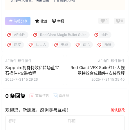
还没有人赞赏，快来当第一个赞赏的人吧！
0
0
海报分享
收藏
举报
AE插件
Red Giant Magic Bullet Suite
插件
磨皮
红巨人
美颜
调色
降噪
AE插件
软件插件
AE插件
软件插件
Sapphire视觉特效和转场蓝宝
Red Giant VFX Suite红巨人视
石插件+安装教程
觉特效合成插件+安装教程
2025-7-31 15:29:26
2025-7-31 15:35:40
0 条回复
文章作者
管理员
A
M
欢迎您，新朋友，感谢参与互动！
确认修改