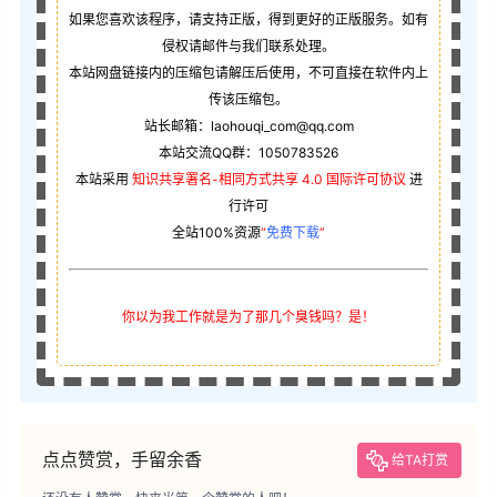
如果您喜欢该程序，请支持正版，得到更好的正版服务。如有
侵权请邮件与我们联系处理。
本站网盘链接内的压缩包请解压后使用，不可直接在软件内上
传该压缩包。
站长邮箱：laohouqi_com@qq.com
本站交流QQ群：1050783526
本站采用
知识共享署名-相同方式共享 4.0 国际许可协议
进
行许可
全站100%资源
“
免费下载
”
你以为我工作就是为了那几个臭钱吗？是！
点点赞赏，手留余香
给TA打赏