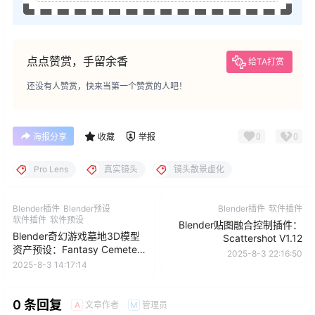
点点赞赏，手留余香
给TA打赏
还没有人赞赏，快来当第一个赞赏的人吧！
0
0
海报分享
收藏
举报
Pro Lens
真实镜头
镜头散景虚化
Blender插件
Blender预设
Blender插件
软件插件
软件插件
软件预设
Blender贴图融合控制插件：
Blender奇幻游戏墓地3D模型
Scattershot V1.12
资产预设：Fantasy Cemetery
2025-8-3 22:16:50
2
2025-8-3 14:17:14
0 条回复
文章作者
管理员
A
M