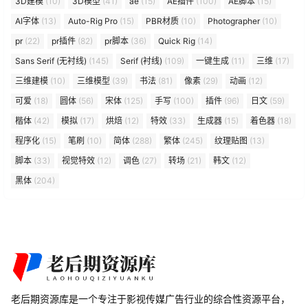
3D建模
(10)
3D模型
(41)
ae
(15)
AE插件
(100)
AE脚本
(15)
AI字体
(13)
Auto-Rig Pro
(15)
PBR材质
(10)
Photographer
(10)
pr
(22)
pr插件
(82)
pr脚本
(36)
Quick Rig
(14)
Sans Serif (无衬线)
(145)
Serif (衬线)
(109)
一键生成
(11)
三维
(17)
三维建模
(10)
三维模型
(39)
书法
(81)
像素
(29)
动画
(12)
可爱
(18)
圆体
(56)
宋体
(125)
手写
(100)
插件
(96)
日文
(59)
楷体
(42)
模拟
(17)
烘焙
(12)
特效
(33)
生成器
(15)
着色器
(18)
程序化
(15)
笔刷
(10)
简体
(288)
繁体
(245)
纹理贴图
(13)
脚本
(33)
视觉特效
(12)
调色
(27)
转场
(21)
韩文
(12)
黑体
(204)
老后期资源库是一个专注于影视传媒广告行业的综合性资源平台，