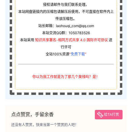
侵权请邮件与我们联系处理。
本站网盘链接内的压缩包请解压后使用，不可直接在软件内上
传该压缩包。
站长邮箱：laohouqi_com@qq.com
本站交流QQ群：1050783526
本站采用
知识共享署名-相同方式共享 4.0 国际许可协议
进
行许可
全站100%资源
“
免费下载
”
你以为我工作就是为了那几个臭钱吗？是！
点点赞赏，手留余香
给TA打赏
还没有人赞赏，快来当第一个赞赏的人吧！