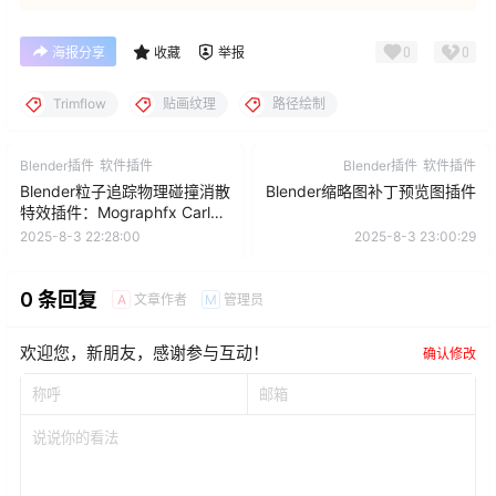
0
0
海报分享
收藏
举报
Trimflow
贴画纹理
路径绘制
Blender插件
软件插件
Blender插件
软件插件
Blender粒子追踪物理碰撞消散
Blender缩略图补丁预览图插件
特效插件：Mographfx Carl
Animation & Physics Sim
2025-8-3 22:28:00
2025-8-3 23:00:29
Expansion V1.742
0 条回复
文章作者
管理员
A
M
欢迎您，新朋友，感谢参与互动！
确认修改