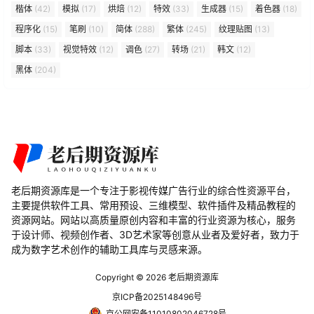
楷体
(42)
模拟
(17)
烘焙
(12)
特效
(33)
生成器
(15)
着色器
(18)
程序化
(15)
笔刷
(10)
简体
(288)
繁体
(245)
纹理贴图
(13)
脚本
(33)
视觉特效
(12)
调色
(27)
转场
(21)
韩文
(12)
黑体
(204)
老后期资源库是一个专注于影视传媒广告行业的综合性资源平台，
主要提供软件工具、常用预设、三维模型、软件插件及精品教程的
资源网站。网站以高质量原创内容和丰富的行业资源为核心，服务
于设计师、视频创作者、3D艺术家等创意从业者及爱好者，致力于
成为数字艺术创作的辅助工具库与灵感来源。
Copyright © 2026
老后期资源库
京ICP备2025148496号
京公网安备11010802046728号