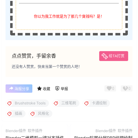
你以为我工作就是为了那几个臭钱吗？是！
点点赞赏，手留余香
给TA打赏
还没有人赞赏，快来当第一个赞赏的人吧！
0
0
海报分享
收藏
举报
Brushstroke Tools
三维笔刷
卡通绘制
插画
风格化
Blender插件
软件插件
Blender插件
软件插件
Blender三维模型一键对齐插件
Blender贴图分层PBR纹理绘制