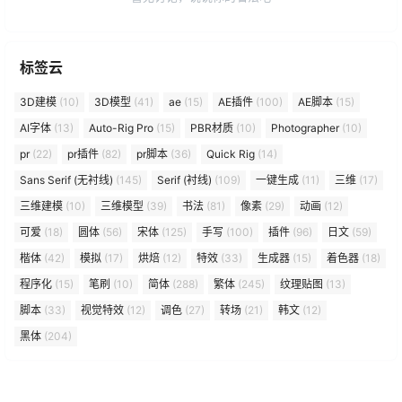
标签云
3D建模
(10)
3D模型
(41)
ae
(15)
AE插件
(100)
AE脚本
(15)
AI字体
(13)
Auto-Rig Pro
(15)
PBR材质
(10)
Photographer
(10)
pr
(22)
pr插件
(82)
pr脚本
(36)
Quick Rig
(14)
Sans Serif (无衬线)
(145)
Serif (衬线)
(109)
一键生成
(11)
三维
(17)
三维建模
(10)
三维模型
(39)
书法
(81)
像素
(29)
动画
(12)
可爱
(18)
圆体
(56)
宋体
(125)
手写
(100)
插件
(96)
日文
(59)
楷体
(42)
模拟
(17)
烘焙
(12)
特效
(33)
生成器
(15)
着色器
(18)
程序化
(15)
笔刷
(10)
简体
(288)
繁体
(245)
纹理贴图
(13)
脚本
(33)
视觉特效
(12)
调色
(27)
转场
(21)
韩文
(12)
黑体
(204)