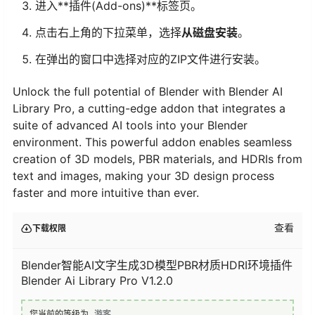
进入**插件(Add-ons)**标签页。
点击右上角的下拉菜单，选择
从磁盘安装
。
在弹出的窗口中选择对应的ZIP文件进行安装。
Unlock the full potential of Blender with Blender AI
Library Pro, a cutting-edge addon that integrates a
suite of advanced AI tools into your Blender
environment. This powerful addon enables seamless
creation of 3D models, PBR materials, and HDRIs from
text and images, making your 3D design process
faster and more intuitive than ever.
查看
下载权限
Blender智能AI文字生成3D模型PBR材质HDRI环境插件
Blender Ai Library Pro V1.2.0
您当前的等级为
游客