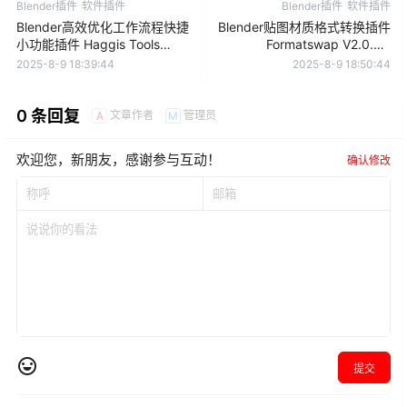
Blender插件
软件插件
Blender插件
软件插件
Blender高效优化工作流程快捷
Blender贴图材质格式转换插件
小功能插件 Haggis Tools
Formatswap V2.0.2 –
V1.1.5
Texture Converter
2025-8-9 18:39:44
2025-8-9 18:50:44
0 条回复
文章作者
管理员
A
M
欢迎您，新朋友，感谢参与互动！
确认修改
提交