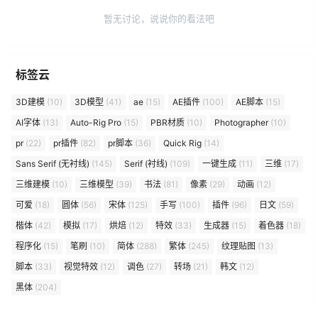
暂无讨论，说说你的看法吧
标签云
3D建模
(10)
3D模型
(41)
ae
(15)
AE插件
(100)
AE脚本
(15)
AI字体
(13)
Auto-Rig Pro
(15)
PBR材质
(10)
Photographer
(10)
pr
(22)
pr插件
(82)
pr脚本
(36)
Quick Rig
(14)
Sans Serif (无衬线)
(145)
Serif (衬线)
(109)
一键生成
(11)
三维
(17)
三维建模
(10)
三维模型
(39)
书法
(81)
像素
(29)
动画
(12)
可爱
(18)
圆体
(56)
宋体
(125)
手写
(100)
插件
(96)
日文
(59)
楷体
(42)
模拟
(17)
烘焙
(12)
特效
(33)
生成器
(15)
着色器
(18)
程序化
(15)
笔刷
(10)
简体
(288)
繁体
(245)
纹理贴图
(13)
脚本
(33)
视觉特效
(12)
调色
(27)
转场
(21)
韩文
(12)
黑体
(204)