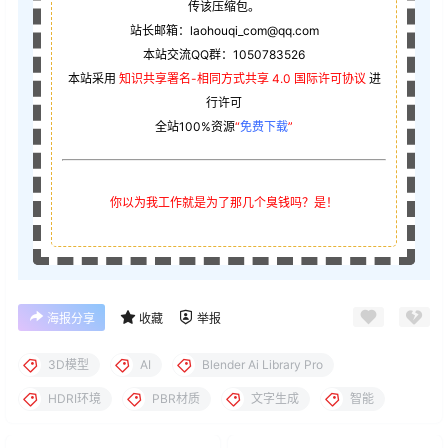
传该压缩包。
站长邮箱：laohouqi_com@qq.com
本站交流QQ群：1050783526
本站采用
知识共享署名-相同方式共享 4.0 国际许可协议
进
行许可
全站100%资源
“
免费下载
”
你以为我工作就是为了那几个臭钱吗？是！
海报分享
收藏
举报
3D模型
AI
Blender Ai Library Pro
HDRI环境
PBR材质
文字生成
智能