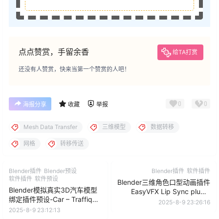
点点赞赏，手留余香
给TA打赏
还没有人赞赏，快来当第一个赞赏的人吧！
0
0
海报分享
收藏
举报
Mesh Data Transfer
三维模型
数据转移
网格
转移传送
Blender插件
Blender预设
Blender插件
软件插件
软件插件
软件预设
Blender三维角色口型动画插件
Blender模拟真实3D汽车模型
EasyVFX Lip Sync plugin
绑定插件预设-Car – Traffiq
V1.0.0
2025-8-9 23:26:16
Library – Rigged Cars V2.2.0
2025-8-9 23:12:13