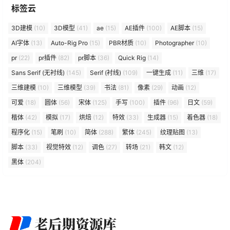
标签云
3D建模
(10)
3D模型
(41)
ae
(15)
AE插件
(100)
AE脚本
(15)
AI字体
(13)
Auto-Rig Pro
(15)
PBR材质
(10)
Photographer
(10)
pr
(22)
pr插件
(82)
pr脚本
(36)
Quick Rig
(14)
Sans Serif (无衬线)
(145)
Serif (衬线)
(109)
一键生成
(11)
三维
(17)
三维建模
(10)
三维模型
(39)
书法
(81)
像素
(29)
动画
(12)
可爱
(18)
圆体
(56)
宋体
(125)
手写
(100)
插件
(96)
日文
(59)
楷体
(42)
模拟
(17)
烘焙
(12)
特效
(33)
生成器
(15)
着色器
(18)
程序化
(15)
笔刷
(10)
简体
(288)
繁体
(245)
纹理贴图
(13)
脚本
(33)
视觉特效
(12)
调色
(27)
转场
(21)
韩文
(12)
黑体
(204)