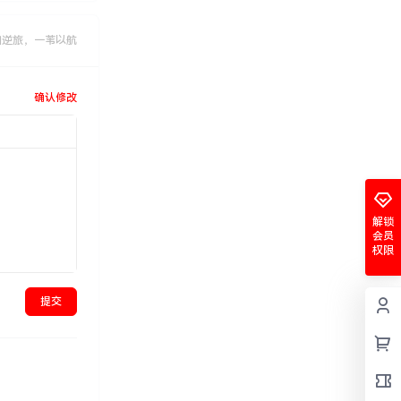
如逆旅，一苇以航
确认修改
解锁
会员
权限
提交