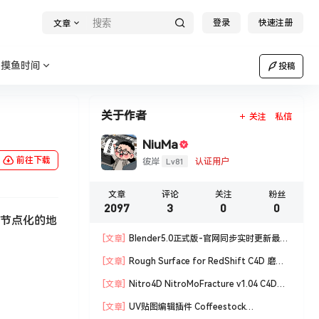
登录
快速注册
文章
摸鱼时间
投稿
关于作者
关注
私信
NiuMa
前往下载
Lv81
彼岸
认证用户
文章
评论
关注
粉丝
2097
3
0
0
过节点化的地
[文章]
Blender5.0正式版-官网同步实时更新最新
版blender软件安装包
[文章]
Rough Surface for RedShift C4D 磨损
材质编辑脚本
[文章]
Nitro4D NitroMoFracture v1.04 C4D插
件制作爆炸破碎支持R18/R19
[文章]
UV贴图编辑插件 Coffeestock