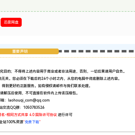
迅雷网盘
重要声明
究目的；不得将上述内容用于商业或者非法用途，否则，一切后果请用户自负。
站无关。您必须在下载后的24个小时之内，从您的电脑中彻底删除上述内容。
，得到更好的正版服务。如有侵权请邮件与我们联系处理。
请解压后使用，不可直接在软件内上传该压缩包。
：laohouqi_com@qq.com
站交流QQ群：1050783526
名-相同方式共享 4.0 国际许可协议
进行许可
全站100%资源
“
免费下载
”