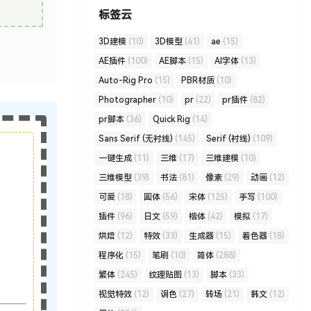
标签云
3D建模
(10)
3D模型
(41)
ae
(15)
AE插件
(100)
AE脚本
(15)
AI字体
(13)
Auto-Rig Pro
(15)
PBR材质
(10)
Photographer
(10)
pr
(22)
pr插件
(82)
pr脚本
(36)
Quick Rig
(14)
Sans Serif (无衬线)
(145)
Serif (衬线)
(109)
一键生成
(11)
三维
(17)
三维建模
(10)
三维模型
(39)
书法
(81)
像素
(29)
动画
(12)
可爱
(18)
圆体
(56)
宋体
(125)
手写
(100)
插件
(96)
日文
(59)
楷体
(42)
模拟
(17)
烘焙
(12)
特效
(33)
生成器
(15)
着色器
(18)
程序化
(15)
笔刷
(10)
简体
(288)
繁体
(245)
纹理贴图
(13)
脚本
(33)
视觉特效
(12)
调色
(27)
转场
(21)
韩文
(12)