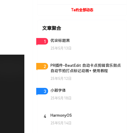
UVToolBox v1.9 For Cinema 4D R15- R19
Win/Mac
Ta的全部动态
文章聚合
1
优设标题黑
25年5月13日
2
PR插件-BeatEdit 自动卡点剪辑音乐鼓点
自动节拍打点标记动画+ 使用教程
25年5月12日
3
小赖字体
25年5月18日
4
HarmonyOS
25年5月14日