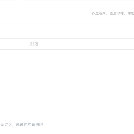
心之所向，素履以往，生
暂无讨论，说说你的看法吧