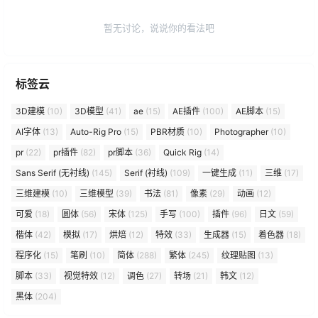
暂无讨论，说说你的看法吧
标签云
3D建模
(10)
3D模型
(41)
ae
(15)
AE插件
(100)
AE脚本
(15)
AI字体
(13)
Auto-Rig Pro
(15)
PBR材质
(10)
Photographer
(10)
pr
(22)
pr插件
(82)
pr脚本
(36)
Quick Rig
(14)
Sans Serif (无衬线)
(145)
Serif (衬线)
(109)
一键生成
(11)
三维
(17)
三维建模
(10)
三维模型
(39)
书法
(81)
像素
(29)
动画
(12)
可爱
(18)
圆体
(56)
宋体
(125)
手写
(100)
插件
(96)
日文
(59)
楷体
(42)
模拟
(17)
烘焙
(12)
特效
(33)
生成器
(15)
着色器
(18)
程序化
(15)
笔刷
(10)
简体
(288)
繁体
(245)
纹理贴图
(13)
脚本
(33)
视觉特效
(12)
调色
(27)
转场
(21)
韩文
(12)
黑体
(204)