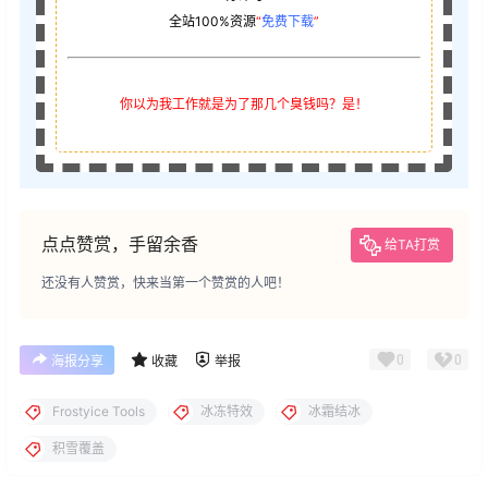
全站100%资源
“
免费下载
”
你以为我工作就是为了那几个臭钱吗？是！
点点赞赏，手留余香
给TA打赏
还没有人赞赏，快来当第一个赞赏的人吧！
0
0
海报分享
收藏
举报
Frostyice Tools
冰冻特效
冰霜结冰
积雪覆盖