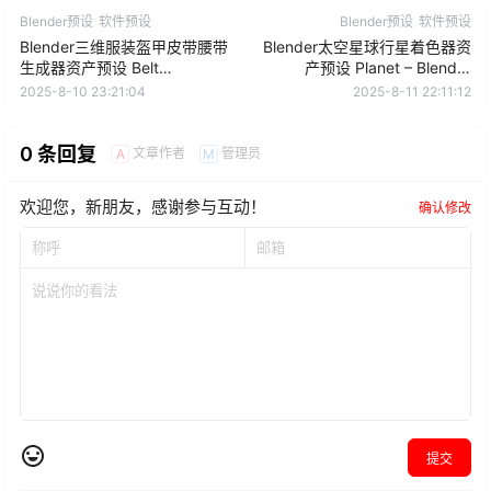
Blender预设
软件预设
Blender预设
软件预设
Blender三维服装盔甲皮带腰带
Blender太空星球行星着色器资
生成器资产预设 Belt
产预设 Planet – Blender
Generator
Shader V1.0.3
2025-8-10 23:21:04
2025-8-11 22:11:12
0 条回复
文章作者
管理员
A
M
欢迎您，新朋友，感谢参与互动！
确认修改
提交