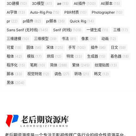
3D建模
(10)
3D模型
(41)
ae
(15)
AE插件
(100)
AE脚本
(15)
AI字体
(13)
Auto-Rig Pro
(15)
PBR材质
(10)
Photographer
(10)
pr
(22)
pr插件
(82)
pr脚本
(36)
Quick Rig
(14)
Sans Serif (无衬线)
(145)
Serif (衬线)
(109)
一键生成
(11)
三维
(17)
三维建模
(10)
三维模型
(39)
书法
(81)
像素
(29)
动画
(12)
可爱
(18)
圆体
(56)
宋体
(125)
手写
(100)
插件
(96)
日文
(59)
楷体
(42)
模拟
(17)
烘焙
(12)
特效
(33)
生成器
(15)
着色器
(18)
程序化
(15)
笔刷
(10)
简体
(288)
繁体
(245)
纹理贴图
(13)
脚本
(33)
视觉特效
(12)
调色
(27)
转场
(21)
韩文
(12)
黑体
(204)
老后期资源库是一个专注于影视传媒广告行业的综合性资源平台，