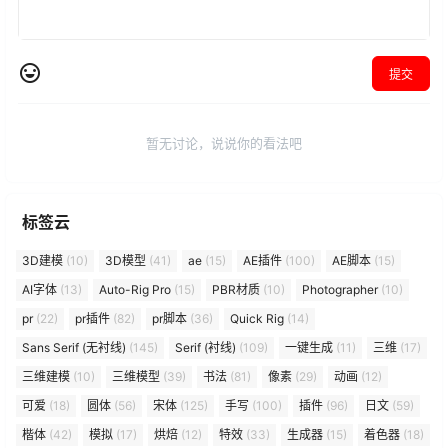
提交
暂无讨论，说说你的看法吧
标签云
3D建模
(10)
3D模型
(41)
ae
(15)
AE插件
(100)
AE脚本
(15)
AI字体
(13)
Auto-Rig Pro
(15)
PBR材质
(10)
Photographer
(10)
pr
(22)
pr插件
(82)
pr脚本
(36)
Quick Rig
(14)
Sans Serif (无衬线)
(145)
Serif (衬线)
(109)
一键生成
(11)
三维
(17)
三维建模
(10)
三维模型
(39)
书法
(81)
像素
(29)
动画
(12)
可爱
(18)
圆体
(56)
宋体
(125)
手写
(100)
插件
(96)
日文
(59)
楷体
(42)
模拟
(17)
烘焙
(12)
特效
(33)
生成器
(15)
着色器
(18)