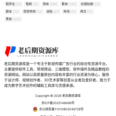
程序化
(15)
笔刷
(10)
简体
(288)
繁体
(245)
纹理贴图
(13)
脚本
(33)
视觉特效
(12)
调色
(27)
转场
(21)
韩文
(12)
黑体
(204)
老后期资源库是一个专注于影视传媒广告行业的综合性资源平台，
主要提供软件工具、常用预设、三维模型、软件插件及精品教程的
资源网站。网站以高质量原创内容和丰富的行业资源为核心，服务
于设计师、视频创作者、3D艺术家等创意从业者及爱好者，致力于
成为数字艺术创作的辅助工具库与灵感来源。
Copyright © 2026
老后期资源库
京ICP备2025148496号
京公网安备11010802046728号