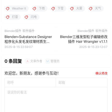
Weather It
下雨
下雪
大雾
天气
打雷
闪电
Blender插件
软件插件
Blender插件
软件插件
Blender+Substance Designer
Blender三维发型粒子编辑修改
程序化头发毛发纹理材质生成
插件 Hair Wrangler v1.1.1
器插件 HairTG – Hair & Fur
2025-8-15 22:59:07
2025-8-15 23:12:07
V2.7.2
0 条回复
文章作者
管理员
A
M
欢迎您，新朋友，感谢参与互动！
确认修改