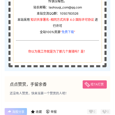
传该压缩包。
站长邮箱：laohouqi_com@qq.com
本站交流QQ群：1050783526
本站采用
知识共享署名-相同方式共享 4.0 国际许可协议
进
行许可
全站100%资源
“
免费下载
”
你以为我工作就是为了那几个臭钱吗？是！
点点赞赏，手留余香
给TA打赏
还没有人赞赏，快来当第一个赞赏的人吧！
0
0
海报分享
收藏
举报