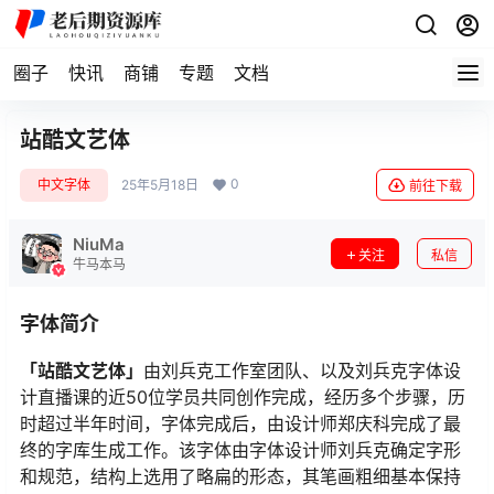
圈子
快讯
商铺
专题
文档
站酷文艺体
0
中文字体
25年5月18日
前往下载
NiuMa
关注
私信
牛马本马
字体简介
「站酷文艺体」
由刘兵克工作室团队、以及刘兵克字体设
计直播课的近50位学员共同创作完成，经历多个步骤，历
时超过半年时间，字体完成后，由设计师郑庆科完成了最
终的字库生成工作。该字体由字体设计师刘兵克确定字形
和规范，结构上选用了略扁的形态，其笔画粗细基本保持