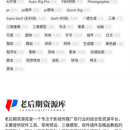
AI字体
(13)
Auto-Rig Pro
(15)
PBR材质
(10)
Photographer
(10)
pr
(22)
pr插件
(82)
pr脚本
(36)
Quick Rig
(14)
Sans Serif (无衬线)
(145)
Serif (衬线)
(109)
一键生成
(11)
三维
(17)
三维建模
(10)
三维模型
(39)
书法
(81)
像素
(29)
动画
(12)
可爱
(18)
圆体
(56)
宋体
(125)
手写
(100)
插件
(96)
日文
(59)
楷体
(42)
模拟
(17)
烘焙
(12)
特效
(33)
生成器
(15)
着色器
(18)
程序化
(15)
笔刷
(10)
简体
(288)
繁体
(245)
纹理贴图
(13)
脚本
(33)
视觉特效
(12)
调色
(27)
转场
(21)
韩文
(12)
黑体
(204)
老后期资源库是一个专注于影视传媒广告行业的综合性资源平台，
主要提供软件工具、常用预设、三维模型、软件插件及精品教程的