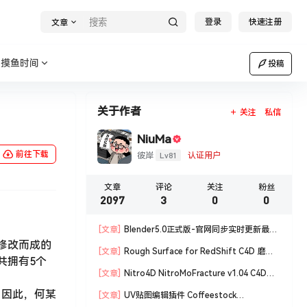
登录
快速注册
文章
摸鱼时间
投稿
关于作者
关注
私信
NiuMa
前往下载
Lv81
彼岸
认证用户
文章
评论
关注
粉丝
2097
3
0
0
[文章]
Blender5.0正式版-官网同步实时更新最新
补修改而成的
版blender软件安装包
[文章]
Rough Surface for RedShift C4D 磨损
共拥有5个
材质编辑脚本
[文章]
Nitro4D NitroMoFracture v1.04 C4D插
件制作爆炸破碎支持R18/R19
。因此，何某
[文章]
UV贴图编辑插件 Coffeestock