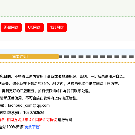
迅雷网盘
UC网盘
123网盘
重要声明
究目的；不得将上述内容用于商业或者非法用途，否则，一切后果请用户自负。
站无关。您必须在下载后的24个小时之内，从您的电脑中彻底删除上述内容。
，得到更好的正版服务。如有侵权请邮件与我们联系处理。
请解压后使用，不可直接在软件内上传该压缩包。
：laohouqi_com@qq.com
站交流QQ群：1050783526
名-相同方式共享 4.0 国际许可协议
进行许可
全站100%资源
“
免费下载
”