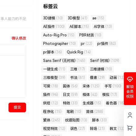
标签云
3D建模
(10)
3D模型
(41)
ae
(15)
当事人能力的不足
AE插件
(100)
AE脚本
(15)
AI字体
(13)
Auto-Rig Pro
(15)
PBR材质
(10)
确认修改
Photographer
(10)
pr
(22)
pr插件
(82)
pr脚本
(36)
Quick Rig
(14)
Sans Serif (无衬线)
(145)
Serif (衬线)
(109)
一键生成
(11)
三维
(17)
三维建模
(10)
三维模型
(39)
书法
(81)
像素
(29)
动画
(12)
可爱
(18)
圆体
(56)
宋体
(125)
手写
(100)
解锁
会员
插件
(96)
日文
(59)
楷体
(42)
模拟
(17)
权限
烘焙
(12)
特效
(33)
生成器
(15)
着色器
(18)
提交
程序化
(15)
笔刷
(10)
简体
(288)
繁体
(245)
纹理贴图
(13)
脚本
(33)
视觉特效
(12)
调色
(27)
转场
(21)
韩文
(12)