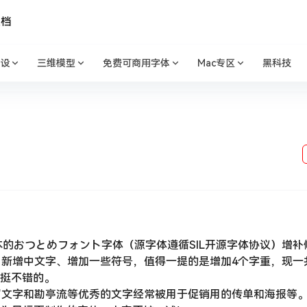
文档
设
三维模型
免费可商用字体
Mac专区
黑科技
本的おつとめフォント字体（源字体遵循SIL开源字体协议）增
新增中文字、增加一些符号，值得一提的是增加4个字重，现一
也挺不错的。
写文字和勘亭流等优秀的文字经常被用于促销用的传单和海报等