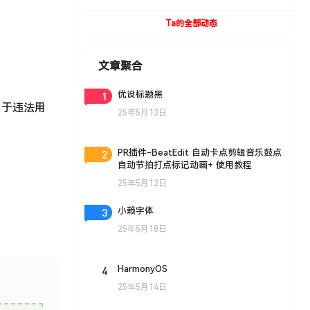
UVToolBox v1.9 For Cinema 4D R15- R19
Win/Mac
Ta的全部动态
文章聚合
1
优设标题黑
用于违法用
25年5月13日
2
PR插件-BeatEdit 自动卡点剪辑音乐鼓点
自动节拍打点标记动画+ 使用教程
25年5月12日
3
小赖字体
25年5月18日
4
HarmonyOS
25年5月14日