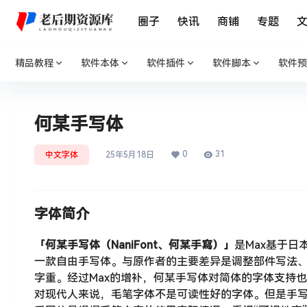
圈子
快讯
商铺
专题
精品教程
软件本体
软件插件
软件脚本
软件预
何某手写体
0
31
中文字体
25年5月18日
字体简介
「何某手写体（NaniFont、何某手寫）」
是Max基于日
一款自由手写体。与原作者的主要差异是调整部件写法、
字重。经过Max的增补，何某手写体对简体的字体支持
对现代人来说，毛笔字体不是可读性好的字体。但是手