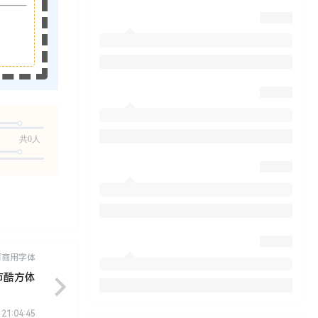
共0人
可商用字体
市酷方体
 21:04:45