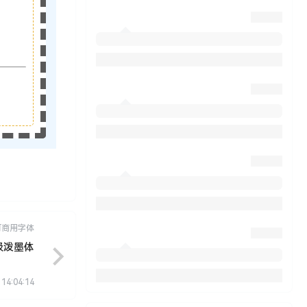
可商用字体
极泼墨体
 14:04:14