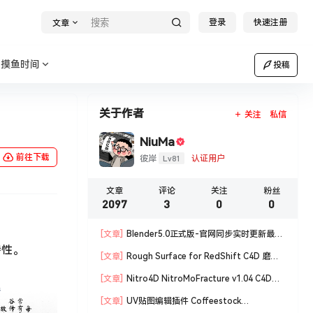
登录
快速注册
文章
摸鱼时间
投稿
关于作者
关注
私信
NiuMa
前往下载
Lv81
彼岸
认证用户
文章
评论
关注
粉丝
2097
3
0
0
[文章]
Blender5.0正式版-官网同步实时更新最新
特性。
版blender软件安装包
[文章]
Rough Surface for RedShift C4D 磨损
材质编辑脚本
[文章]
Nitro4D NitroMoFracture v1.04 C4D插
件制作爆炸破碎支持R18/R19
[文章]
UV贴图编辑插件 Coffeestock