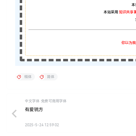
本
本站采用
知识共享署
你以为我
楷体
简体
中文字体
免费可商用字体
有爱锐方
2025-5-24 12:59:02