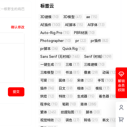
标签云
过一根野生的鸡巴
3D建模
(10)
3D模型
(41)
ae
(15)
AE插件
(100)
AE脚本
(15)
AI字体
(13)
确认修改
Auto-Rig Pro
(15)
PBR材质
(10)
Photographer
(10)
pr
(22)
pr插件
(82)
pr脚本
(36)
Quick Rig
(14)
Sans Serif (无衬线)
(145)
Serif (衬线)
(109)
一键生成
(11)
三维
(17)
三维建模
(10)
三维模型
(39)
书法
(81)
像素
(29)
动画
(12)
可爱
(18)
圆体
(56)
宋体
(125)
手写
(100)
解锁
会员
插件
(96)
日文
(59)
楷体
(42)
模拟
(17)
权限
提交
烘焙
(12)
特效
(33)
生成器
(15)
着色器
(18)
程序化
(15)
笔刷
(10)
简体
(288)
繁体
(245)
纹理贴图
(13)
脚本
(33)
视觉特效
(12)
调色
(27)
转场
(21)
韩文
(12)