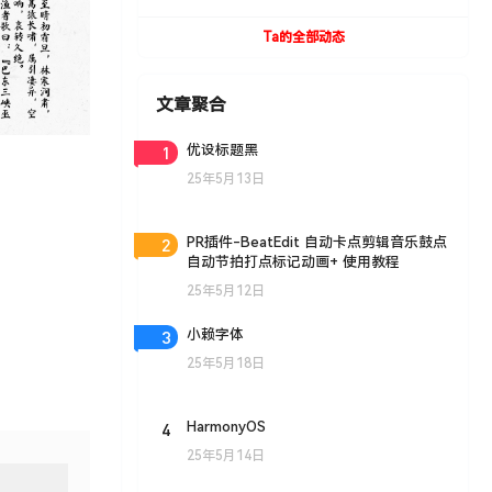
UVToolBox v1.9 For Cinema 4D R15- R19
Win/Mac
Ta的全部动态
文章聚合
1
优设标题黑
25年5月13日
2
PR插件-BeatEdit 自动卡点剪辑音乐鼓点
自动节拍打点标记动画+ 使用教程
25年5月12日
3
小赖字体
25年5月18日
4
HarmonyOS
25年5月14日