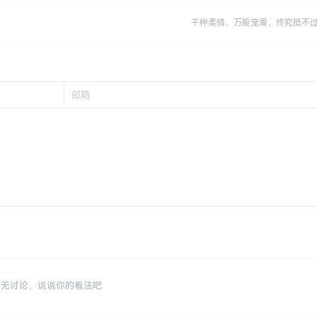
千种柔情，万般宠爱，终究抵不
暂无讨论，说说你的看法吧