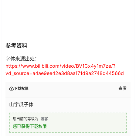
参考资料
字体来源出处：
https://www.bilibili.com/video/BV1Cx4y1m7ze/?
vd_source=a4ae9ee42e3d8aa171d9a2748d44566d
查看
下载权限
山字瓜子体
您当前的等级为
游客
您已获得下载权限
百度网盘
夸克网盘
迅雷网盘
UC网盘
123网盘