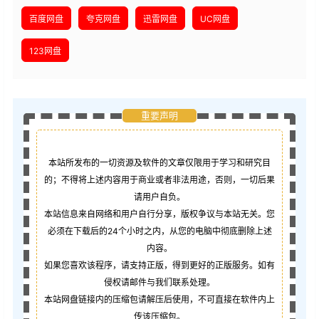
重要声明
本站所发布的一切资源及软件的文章仅限用于学习和研究目
的；不得将上述内容用于商业或者非法用途，否则，一切后果
请用户自负。
本站信息来自网络和用户自行分享，版权争议与本站无关。您
必须在下载后的24个小时之内，从您的电脑中彻底删除上述
内容。
如果您喜欢该程序，请支持正版，得到更好的正版服务。如有
侵权请邮件与我们联系处理。
本站网盘链接内的压缩包请解压后使用，不可直接在软件内上
传该压缩包。
站长邮箱：laohouqi_com@qq.com
本站交流QQ群：1050783526
本站采用
知识共享署名-相同方式共享 4.0 国际许可协议
进
行许可
全站100%资源
“
免费下载
”