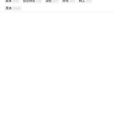
老后期资源库是一个专注于影视传媒广告行业的综合性资源平台，
主要提供软件工具、常用预设、三维模型、软件插件及精品教程的
首页
专题
认证
搜索
菜单
我的
资源网站。网站以高质量原创内容和丰富的行业资源为核心，服务
于设计师、视频创作者、3D艺术家等创意从业者及爱好者，致力于
成为数字艺术创作的辅助工具库与灵感来源。
Copyright © 2026
老后期资源库
京ICP备2025148496号
京公网安备11010802046728号
查询 9 次，耗时 0.1166 秒