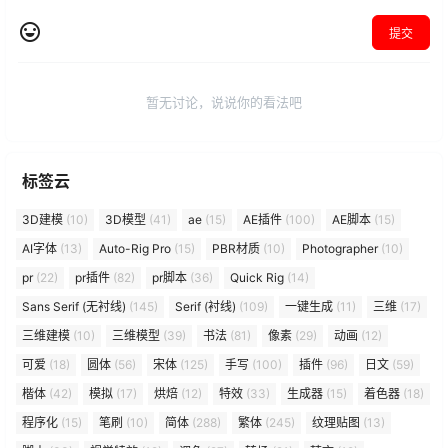
标签云
3D建模
(10)
3D模型
(41)
ae
(15)
AE插件
(100)
AE脚本
(15)
AI字体
(13)
Auto-Rig Pro
(15)
PBR材质
(10)
Photographer
(10)
pr
(22)
pr插件
(82)
pr脚本
(36)
Quick Rig
(14)
Sans Serif (无衬线)
(145)
Serif (衬线)
(109)
一键生成
(11)
三维
(17)
三维建模
(10)
三维模型
(39)
书法
(81)
像素
(29)
动画
(12)
可爱
(18)
圆体
(56)
宋体
(125)
手写
(100)
插件
(96)
日文
(59)
楷体
(42)
模拟
(17)
烘焙
(12)
特效
(33)
生成器
(15)
着色器
(18)
程序化
(15)
笔刷
(10)
简体
(288)
繁体
(245)
纹理贴图
(13)
脚本
(33)
视觉特效
(12)
调色
(27)
转场
(21)
韩文
(12)
黑体
(204)