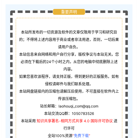
重要声明
本站所发布的一切资源及软件的文章仅限用于学习和研究目
的；不得将上述内容用于商业或者非法用途，否则，一切后果
请用户自负。
本站信息来自网络和用户自行分享，版权争议与本站无关。您
必须在下载后的24个小时之内，从您的电脑中彻底删除上述
内容。
如果您喜欢该程序，请支持正版，得到更好的正版服务。如有
侵权请邮件与我们联系处理。
本站网盘链接内的压缩包请解压后使用，不可直接在软件内上
传该压缩包。
站长邮箱：laohouqi_com@qq.com
本站交流QQ群：1050783526
本站采用
知识共享署名-相同方式共享 4.0 国际许可协议
进
行许可
全站100%资源
“
免费下载
”