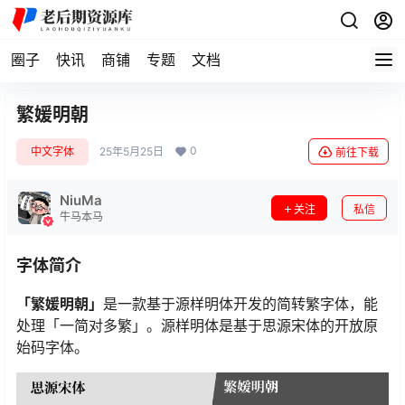
圈子
快讯
商铺
专题
文档
繁媛明朝
0
中文字体
25年5月25日
前往下载
NiuMa
关注
私信
牛马本马
字体简介
「繁媛明朝」
是一款基于源样明体开发的简转繁字体，能
处理「一简对多繁」。源样明体是基于思源宋体的开放原
始码字体。