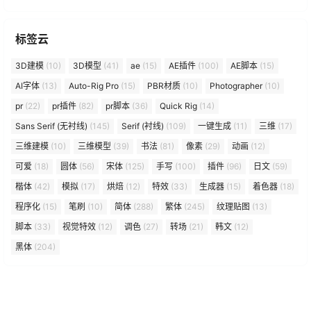
标签云
3D建模
(10)
3D模型
(41)
ae
(15)
AE插件
(100)
AE脚本
(15)
AI字体
(13)
Auto-Rig Pro
(15)
PBR材质
(10)
Photographer
(10)
pr
(22)
pr插件
(82)
pr脚本
(36)
Quick Rig
(14)
Sans Serif (无衬线)
(145)
Serif (衬线)
(109)
一键生成
(11)
三维
(17)
三维建模
(10)
三维模型
(39)
书法
(81)
像素
(29)
动画
(12)
可爱
(18)
圆体
(56)
宋体
(125)
手写
(100)
插件
(96)
日文
(59)
楷体
(42)
模拟
(17)
烘焙
(12)
特效
(33)
生成器
(15)
着色器
(18)
程序化
(15)
笔刷
(10)
简体
(288)
繁体
(245)
纹理贴图
(13)
脚本
(33)
视觉特效
(12)
调色
(27)
转场
(21)
韩文
(12)
黑体
(204)