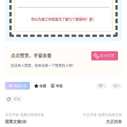
你以为我工作就是为了那几个臭钱吗？是！
点点赞赏，手留余香
给TA打赏
还没有人赞赏，快来当第一个赞赏的人吧！
0
0
海报分享
收藏
举报
宋体
中文字体
免费可商用字体
中文字体
免费可商用字体
霞鹜文楷GB
方正仿宋