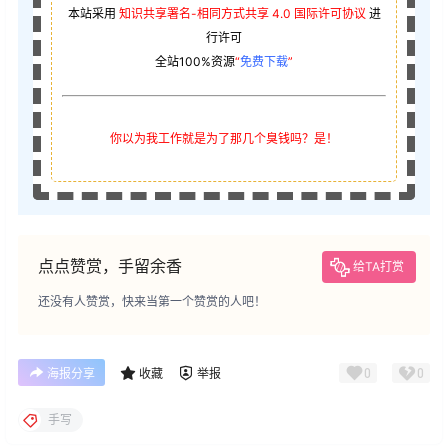
本站采用
知识共享署名-相同方式共享 4.0 国际许可协议
进
行许可
全站100%资源
“
免费下载
”
你以为我工作就是为了那几个臭钱吗？是！
点点赞赏，手留余香
给TA打赏
还没有人赞赏，快来当第一个赞赏的人吧！
0
0
海报分享
收藏
举报
手写