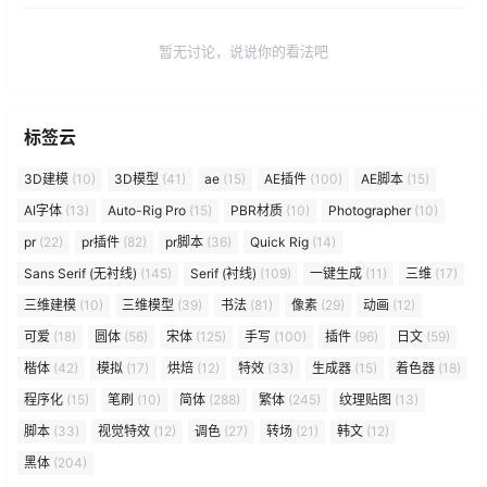
暂无讨论，说说你的看法吧
标签云
3D建模
(10)
3D模型
(41)
ae
(15)
AE插件
(100)
AE脚本
(15)
AI字体
(13)
Auto-Rig Pro
(15)
PBR材质
(10)
Photographer
(10)
pr
(22)
pr插件
(82)
pr脚本
(36)
Quick Rig
(14)
Sans Serif (无衬线)
(145)
Serif (衬线)
(109)
一键生成
(11)
三维
(17)
三维建模
(10)
三维模型
(39)
书法
(81)
像素
(29)
动画
(12)
可爱
(18)
圆体
(56)
宋体
(125)
手写
(100)
插件
(96)
日文
(59)
楷体
(42)
模拟
(17)
烘焙
(12)
特效
(33)
生成器
(15)
着色器
(18)
程序化
(15)
笔刷
(10)
简体
(288)
繁体
(245)
纹理贴图
(13)
脚本
(33)
视觉特效
(12)
调色
(27)
转场
(21)
韩文
(12)
黑体
(204)