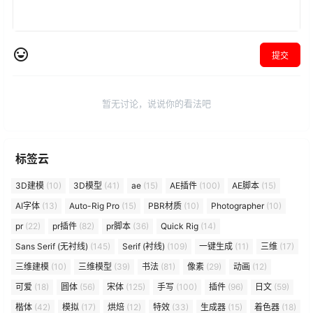
提交
暂无讨论，说说你的看法吧
标签云
3D建模
(10)
3D模型
(41)
ae
(15)
AE插件
(100)
AE脚本
(15)
AI字体
(13)
Auto-Rig Pro
(15)
PBR材质
(10)
Photographer
(10)
pr
(22)
pr插件
(82)
pr脚本
(36)
Quick Rig
(14)
Sans Serif (无衬线)
(145)
Serif (衬线)
(109)
一键生成
(11)
三维
(17)
三维建模
(10)
三维模型
(39)
书法
(81)
像素
(29)
动画
(12)
可爱
(18)
圆体
(56)
宋体
(125)
手写
(100)
插件
(96)
日文
(59)
楷体
(42)
模拟
(17)
烘焙
(12)
特效
(33)
生成器
(15)
着色器
(18)