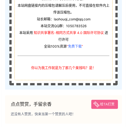
本站网盘链接内的压缩包请解压后使用，不可直接在软件内上
传该压缩包。
站长邮箱：laohouqi_com@qq.com
本站交流QQ群：1050783526
本站采用
知识共享署名-相同方式共享 4.0 国际许可协议
进
行许可
全站100%资源
“
免费下载
”
你以为我工作就是为了那几个臭钱吗？是！
点点赞赏，手留余香
给TA打赏
还没有人赞赏，快来当第一个赞赏的人吧！