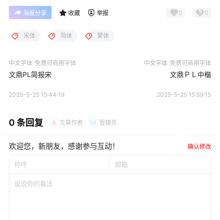
0
0
海报分享
收藏
举报
宋体
简体
繁体
中文字体
免费可商用字体
中文字体
免费可商用字体
文鼎PL简报宋
文鼎ＰＬ中楷
2025-5-25 15:44:19
2025-5-25 15:59:15
0 条回复
文章作者
管理员
A
M
欢迎您，新朋友，感谢参与互动！
确认修改