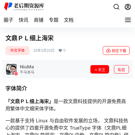
圈子
快讯
商铺
专题
文档
文鼎ＰＬ细上海宋
0
中文字体
25年5月25日
前往下载
NiuMa
关注
私信
牛马本马
字体简介
「文鼎ＰＬ细上海宋」
是一款文鼎科技提供的开源免费商
用繁体中文细宋体字体。
一款基于支持 Linux 与自由软件发展的立场， 文鼎科技热
心的提供了四套开源免费中文 TrueType 字体（文鼎PL细