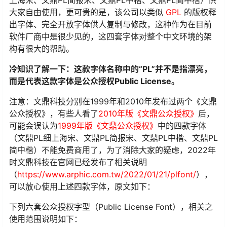
上海宋、文鼎PL简报宋、文鼎PL中楷、文鼎PL简中楷）供
大家自由使用，更可贵的是，该公司以类似
GPL
的版权释
出字体、完全开放字体供人复制与修改，这种作为在目前
软件厂商中是很少见的，这四套字体对整个中文环境的架
构有很大的帮助。
冷知识了解一下：这款字体名称中的“PL”并不是指漂亮，
而是代表这款字体是公众授权Public License。
注意：文鼎科技分别在1999年和2010年发布过两个《文鼎
公众授权》，有些人看了
2010年版《文鼎公众授权》
后，
可能会误认为
1999年版《文鼎公众授权》
中的四款字体
（文鼎PL细上海宋、文鼎PL简报宋、文鼎PL中楷、文鼎PL
简中楷）不能免费商用了，为了消除大家的疑虑，2022年
时文鼎科技在官网已经发布了相关说明
（
https://www.arphic.com.tw/2022/01/21/plfont/
），
可以放心使用上述四款字体，原文如下：
下列六套公众授权字型（Public License Font），相关之
使用范围说明如下：