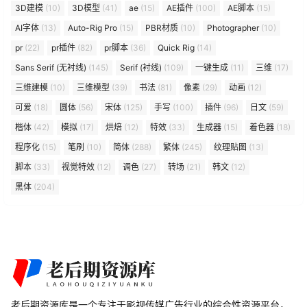
3D建模
(10)
3D模型
(41)
ae
(15)
AE插件
(100)
AE脚本
(15)
AI字体
(13)
Auto-Rig Pro
(15)
PBR材质
(10)
Photographer
(10)
pr
(22)
pr插件
(82)
pr脚本
(36)
Quick Rig
(14)
Sans Serif (无衬线)
(145)
Serif (衬线)
(109)
一键生成
(11)
三维
(17)
三维建模
(10)
三维模型
(39)
书法
(81)
像素
(29)
动画
(12)
可爱
(18)
圆体
(56)
宋体
(125)
手写
(100)
插件
(96)
日文
(59)
楷体
(42)
模拟
(17)
烘焙
(12)
特效
(33)
生成器
(15)
着色器
(18)
程序化
(15)
笔刷
(10)
简体
(288)
繁体
(245)
纹理贴图
(13)
脚本
(33)
视觉特效
(12)
调色
(27)
转场
(21)
韩文
(12)
黑体
(204)
老后期资源库是一个专注于影视传媒广告行业的综合性资源平台，