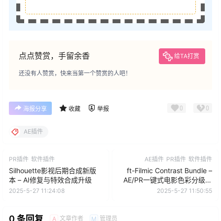
点点赞赏，手留余香
给TA打赏
还没有人赞赏，快来当第一个赞赏的人吧！
0
0
海报分享
收藏
举报
AE插件
PR插件
软件插件
AE插件
PR插件
软件插件
Silhouette影视后期合成新版
ft-Filmic Contrast Bundle –
本 – AI修复与特效合成升级
AE/PR一键式电影色彩分级插
件
2025-5-27 11:24:08
2025-5-27 11:50:55
0 条回复
文章作者
管理员
A
M