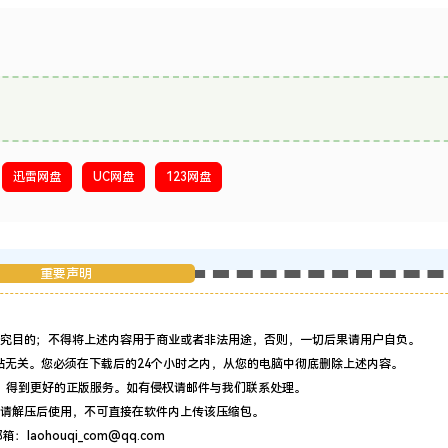
迅雷网盘
UC网盘
123网盘
重要声明
究目的；不得将上述内容用于商业或者非法用途，否则，一切后果请用户自负。
站无关。您必须在下载后的24个小时之内，从您的电脑中彻底删除上述内容。
，得到更好的正版服务。如有侵权请邮件与我们联系处理。
请解压后使用，不可直接在软件内上传该压缩包。
：laohouqi_com@qq.com