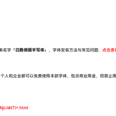
搜索名字「
白路俏丽手写体
」，字体安装方法与常见问题：
点击查
，个人和企业都可以免费使用本款字体，包含商业用途，但禁止
xNjU4NTI=.html