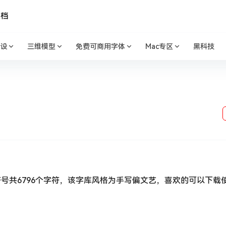
文档
设
三维模型
免费可商用字体
Mac专区
黑科技
号共6796个字符，该字库风格为手写偏文艺，喜欢的可以下载