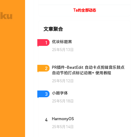
UVToolBox v1.9 For Cinema 4D R15- R19
Win/Mac
Ta的全部动态
文章聚合
1
优设标题黑
25年5月13日
2
PR插件-BeatEdit 自动卡点剪辑音乐鼓点
自动节拍打点标记动画+ 使用教程
25年5月12日
3
小赖字体
25年5月18日
4
HarmonyOS
25年5月14日