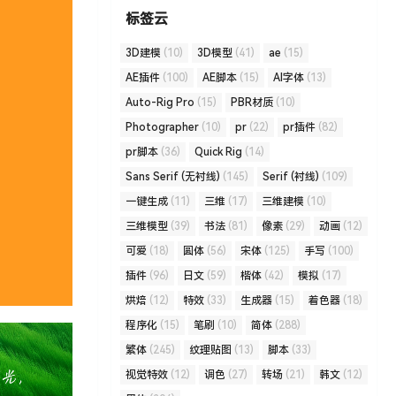
标签云
3D建模
(10)
3D模型
(41)
ae
(15)
AE插件
(100)
AE脚本
(15)
AI字体
(13)
Auto-Rig Pro
(15)
PBR材质
(10)
Photographer
(10)
pr
(22)
pr插件
(82)
pr脚本
(36)
Quick Rig
(14)
Sans Serif (无衬线)
(145)
Serif (衬线)
(109)
一键生成
(11)
三维
(17)
三维建模
(10)
三维模型
(39)
书法
(81)
像素
(29)
动画
(12)
可爱
(18)
圆体
(56)
宋体
(125)
手写
(100)
插件
(96)
日文
(59)
楷体
(42)
模拟
(17)
烘焙
(12)
特效
(33)
生成器
(15)
着色器
(18)
程序化
(15)
笔刷
(10)
简体
(288)
繁体
(245)
纹理贴图
(13)
脚本
(33)
视觉特效
(12)
调色
(27)
转场
(21)
韩文
(12)