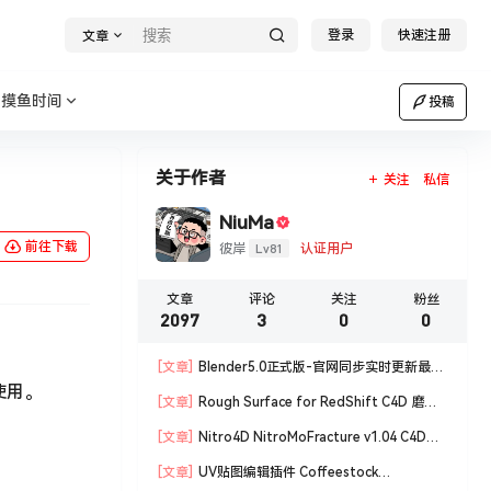
登录
快速注册
文章
摸鱼时间
投稿
关于作者
关注
私信
NiuMa
前往下载
Lv81
彼岸
认证用户
文章
评论
关注
粉丝
2097
3
0
0
[文章]
Blender5.0正式版-官网同步实时更新最新
使用。
版blender软件安装包
[文章]
Rough Surface for RedShift C4D 磨损
材质编辑脚本
[文章]
Nitro4D NitroMoFracture v1.04 C4D插
件制作爆炸破碎支持R18/R19
[文章]
UV贴图编辑插件 Coffeestock