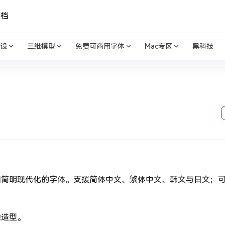
文档
设
三维模型
免费可商用字体
Mac专区
黑科技
加简明现代化的字体。支援简体中文、繁体中文、韩文与日文；
柴造型。