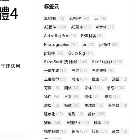
标签云
3D建模
(10)
3D模型
(41)
ae
(15)
AE插件
(100)
AE脚本
(15)
AI字体
(13)
Auto-Rig Pro
(15)
PBR材质
(10)
Photographer
(10)
pr
(22)
pr插件
(82)
pr脚本
(36)
Quick Rig
(14)
Sans Serif (无衬线)
(145)
Serif (衬线)
(109)
用于违法用
一键生成
(11)
三维
(17)
三维建模
(10)
三维模型
(39)
书法
(81)
像素
(29)
动画
(12)
可爱
(18)
圆体
(56)
宋体
(125)
手写
(100)
插件
(96)
日文
(59)
楷体
(42)
模拟
(17)
烘焙
(12)
特效
(33)
生成器
(15)
着色器
(18)
程序化
(15)
笔刷
(10)
简体
(288)
繁体
(245)
纹理贴图
(13)
脚本
(33)
视觉特效
(12)
调色
(27)
转场
(21)
韩文
(12)