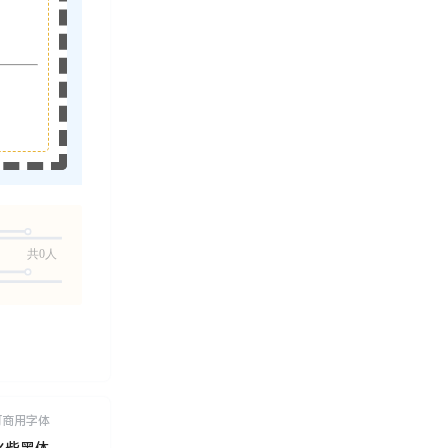
共0人
可商用字体