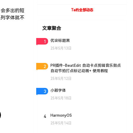
UVToolBox v1.9 For Cinema 4D R15- R19
Win/Mac
角会多出的短
Ta的全部动态
系列字体就不
文章聚合
1
优设标题黑
25年5月13日
2
PR插件-BeatEdit 自动卡点剪辑音乐鼓点
自动节拍打点标记动画+ 使用教程
25年5月12日
3
小赖字体
25年5月18日
4
HarmonyOS
25年5月14日