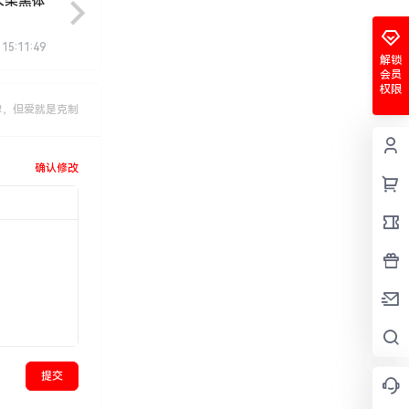
火柴黑体
 15:11:49
解锁
会员
权限
肆，但爱就是克制
确认修改
提交