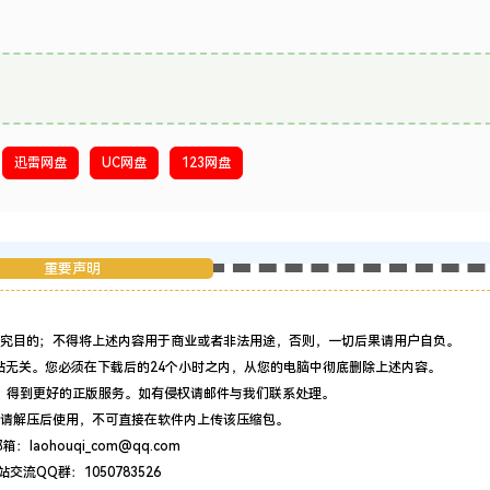
迅雷网盘
UC网盘
123网盘
重要声明
究目的；不得将上述内容用于商业或者非法用途，否则，一切后果请用户自负。
站无关。您必须在下载后的24个小时之内，从您的电脑中彻底删除上述内容。
，得到更好的正版服务。如有侵权请邮件与我们联系处理。
请解压后使用，不可直接在软件内上传该压缩包。
：laohouqi_com@qq.com
站交流QQ群：1050783526