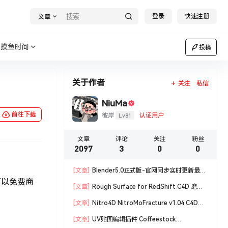
登录
快速注册
文章
摸鱼时间
投稿
关于作者
关注
私信
NiuMa
前往下载
Lv81
彼岸
认证用户
文章
评论
关注
粉丝
2097
3
0
0
[文章]
Blender5.0正式版-官网同步实时更新最新
可以免费商
版blender软件安装包
[文章]
Rough Surface for RedShift C4D 磨损
材质编辑脚本
[文章]
Nitro4D NitroMoFracture v1.04 C4D插
件制作爆炸破碎支持R18/R19
[文章]
UV贴图编辑插件 Coffeestock