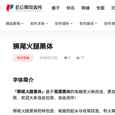
圈子
快讯
商铺
专题
精品教程
软件本体
软件插件
软件脚本
软件预
狮尾火腿黑体
0
27
中文字体
25年5月27日
字体简介
「狮尾火腿黑体」
基于
思源黑体
的笔触变火柴改造，更
用，欢迎大家自由应用、自由改作！
狮尾火腿黑体的特色是：笔画的起头与收尾较宽，有火