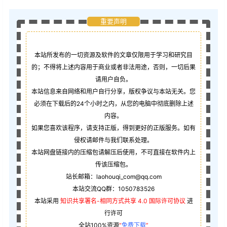
重要声明
本站所发布的一切资源及软件的文章仅限用于学习和研究目
的；不得将上述内容用于商业或者非法用途，否则，一切后果
请用户自负。
本站信息来自网络和用户自行分享，版权争议与本站无关。您
必须在下载后的24个小时之内，从您的电脑中彻底删除上述
内容。
如果您喜欢该程序，请支持正版，得到更好的正版服务。如有
侵权请邮件与我们联系处理。
本站网盘链接内的压缩包请解压后使用，不可直接在软件内上
传该压缩包。
站长邮箱：laohouqi_com@qq.com
本站交流QQ群：1050783526
本站采用
知识共享署名-相同方式共享 4.0 国际许可协议
进
行许可
全站100%资源
“
免费下载
”