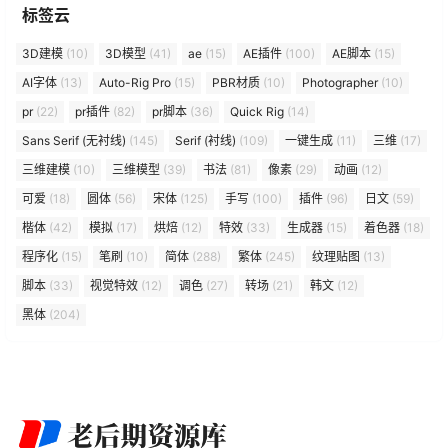
标签云
3D建模
(10)
3D模型
(41)
ae
(15)
AE插件
(100)
AE脚本
(15)
AI字体
(13)
Auto-Rig Pro
(15)
PBR材质
(10)
Photographer
(10)
pr
(22)
pr插件
(82)
pr脚本
(36)
Quick Rig
(14)
Sans Serif (无衬线)
(145)
Serif (衬线)
(109)
一键生成
(11)
三维
(17)
三维建模
(10)
三维模型
(39)
书法
(81)
像素
(29)
动画
(12)
可爱
(18)
圆体
(56)
宋体
(125)
手写
(100)
插件
(96)
日文
(59)
楷体
(42)
模拟
(17)
烘焙
(12)
特效
(33)
生成器
(15)
着色器
(18)
程序化
(15)
笔刷
(10)
简体
(288)
繁体
(245)
纹理贴图
(13)
脚本
(33)
视觉特效
(12)
调色
(27)
转场
(21)
韩文
(12)
黑体
(204)