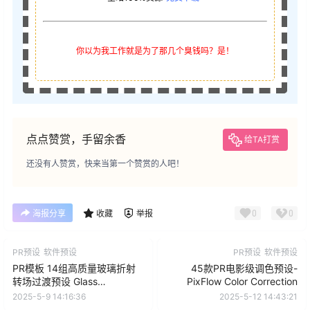
你以为我工作就是为了那几个臭钱吗？是！
点点赞赏，手留余香
给TA打赏
还没有人赞赏，快来当第一个赞赏的人吧！
0
0
海报分享
收藏
举报
PR预设
软件预设
PR预设
软件预设
PR模板 14组高质量玻璃折射
45款PR电影级调色预设-
转场过渡预设 Glass
PixFlow Color Correction
Transitions Pack
2025-5-9 14:16:36
2025-5-12 14:43:21