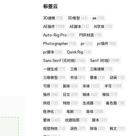
标签云
3D建模
(10)
3D模型
(41)
ae
(15)
AE插件
(100)
AE脚本
(15)
AI字体
(13)
Auto-Rig Pro
(15)
PBR材质
(10)
Photographer
(10)
pr
(22)
pr插件
(82)
pr脚本
(36)
Quick Rig
(14)
Sans Serif (无衬线)
(145)
Serif (衬线)
(109)
一键生成
(11)
三维
(17)
三维建模
(10)
三维模型
(39)
书法
(81)
像素
(29)
动画
(12)
可爱
(18)
圆体
(56)
宋体
(125)
手写
(100)
插件
(96)
日文
(59)
楷体
(42)
模拟
(17)
烘焙
(12)
特效
(33)
生成器
(15)
着色器
(18)
程序化
(15)
笔刷
(10)
简体
(288)
繁体
(245)
纹理贴图
(13)
脚本
(33)
视觉特效
(12)
调色
(27)
转场
(21)
韩文
(12)