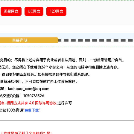
迅雷网盘
UC网盘
123网盘
重要声明
究目的；不得将上述内容用于商业或者非法用途，否则，一切后果请用户自负。
站无关。您必须在下载后的24个小时之内，从您的电脑中彻底删除上述内容。
，得到更好的正版服务。如有侵权请邮件与我们联系处理。
请解压后使用，不可直接在软件内上传该压缩包。
：laohouqi_com@qq.com
站交流QQ群：1050783526
名-相同方式共享 4.0 国际许可协议
进行许可
全站100%资源
“
免费下载
”
工作就是为了那几个臭钱吗？是！