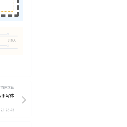
共0人
可商用字体
cy手写体
 21:26:43