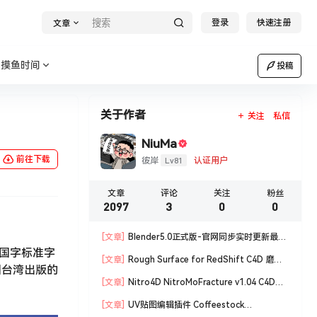
登录
快速注册
文章
摸鱼时间
投稿
关于作者
关注
私信
NiuMa
前往下载
Lv81
彼岸
认证用户
文章
评论
关注
粉丝
2097
3
0
0
[文章]
Blender5.0正式版-官网同步实时更新最新
。国字标准字
版blender软件安装包
[文章]
Rough Surface for RedShift C4D 磨损
国台湾出版的
材质编辑脚本
[文章]
Nitro4D NitroMoFracture v1.04 C4D插
件制作爆炸破碎支持R18/R19
[文章]
UV贴图编辑插件 Coffeestock