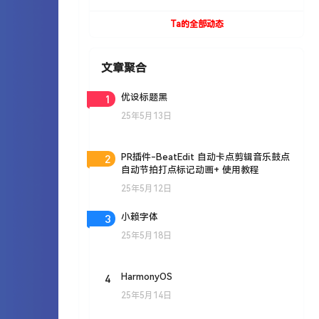
UVToolBox v1.9 For Cinema 4D R15- R19
Win/Mac
Ta的全部动态
文章聚合
1
优设标题黑
25年5月13日
2
PR插件-BeatEdit 自动卡点剪辑音乐鼓点
自动节拍打点标记动画+ 使用教程
25年5月12日
3
小赖字体
25年5月18日
4
HarmonyOS
25年5月14日