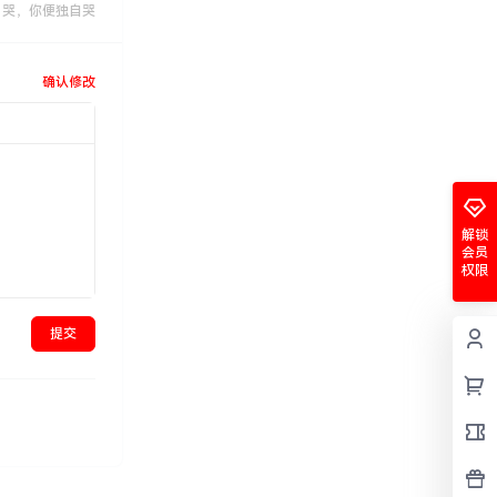
，哭，你便独自哭
确认修改
解锁
会员
权限
提交