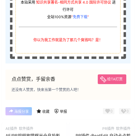
本站采用
知识共享署名-相同方式共享 4.0 国际许可协议
进
行许可
全站100%资源
“
免费下载
”
你以为我工作就是为了那几个臭钱吗？是！
点点赞赏，手留余香
给TA打赏
还没有人赞赏，快来当第一个赞赏的人吧！
0
0
海报分享
收藏
举报
AE插件
软件插件
PR插件
软件插件
AE/PR视频故障辉光全息投影
PR插件-BeatEdit 自动卡点剪