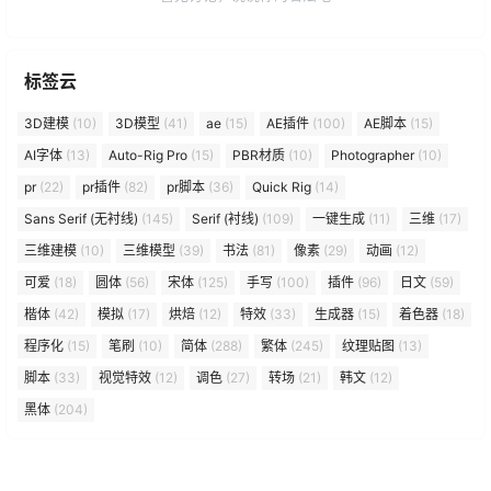
标签云
3D建模
(10)
3D模型
(41)
ae
(15)
AE插件
(100)
AE脚本
(15)
AI字体
(13)
Auto-Rig Pro
(15)
PBR材质
(10)
Photographer
(10)
pr
(22)
pr插件
(82)
pr脚本
(36)
Quick Rig
(14)
Sans Serif (无衬线)
(145)
Serif (衬线)
(109)
一键生成
(11)
三维
(17)
三维建模
(10)
三维模型
(39)
书法
(81)
像素
(29)
动画
(12)
可爱
(18)
圆体
(56)
宋体
(125)
手写
(100)
插件
(96)
日文
(59)
楷体
(42)
模拟
(17)
烘焙
(12)
特效
(33)
生成器
(15)
着色器
(18)
程序化
(15)
笔刷
(10)
简体
(288)
繁体
(245)
纹理贴图
(13)
脚本
(33)
视觉特效
(12)
调色
(27)
转场
(21)
韩文
(12)
黑体
(204)