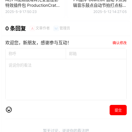
特效插件包 ProductionCrate
辑音乐鼓点自动节拍打点标记
LaForge Suite V1.3.7 Win
动画+ 使用教程
2025-5-9 17:50:23
2025-5-12 14:27:05
0 条回复
文章作者
管理员
A
M
欢迎您，新朋友，感谢参与互动！
确认修改
提交
暂无讨论，说说你的看法吧