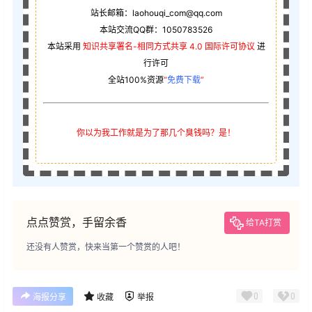
站长邮箱：laohouqi_com@qq.com
本站交流QQ群：1050783526
本站采用
知识共享署名-相同方式共享 4.0 国际许可协议
进
行许可
全站100%资源
“
免费下载
”
你以为我工作就是为了那几个臭钱吗？是！
点点赞赏，手留余香
给TA打赏
还没有人赞赏，快来当第一个赞赏的人吧！
0
0
海报分享
收藏
举报