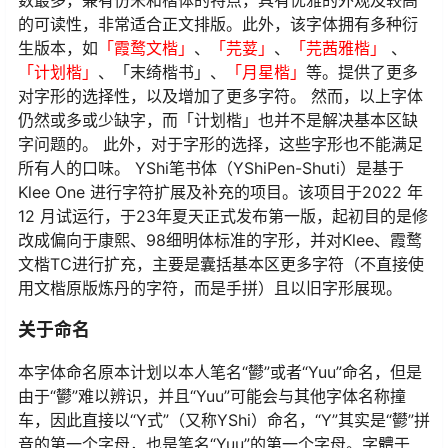
数最多，兼有仿宋和楷体的特点，具有优雅的外观及较高
的可读性，非常适合正文排版。此外，该字体拥有多种衍
生版本，如
「霞鹜文楷」
、
「芫荽」
、
「芫茜雅楷」
、
「计划楷」
、「末绮楷书」、
「月星楷」
等。提供了更多
对字形的选择性，以及增加了更多字符。 然而，以上字体
仍然或多或少缺字，而「计划楷」也并不是解决基本区缺
字问题的。 此外，对于字形的选择，这些字形也不能满足
所有人的口味。 YShi笔书体（YShiPen-Shuti）是基于
Klee One 进行字符扩展及补充的项目。该项目于2022 年
12 月试运行，于23年夏天正式发布第一版，起初目的是修
改成偏向于康熙、98细明体标准的字形，并对Klee、霞鹜
文楷TC进行扩充，主要是囊括基本区更多字符（不直接使
用文楷原版炼丹的字符，而是手拼）且以旧字形展现。
关于命名
本字体命名原本计划以本人笔名“鬰”或者“Yuu”命名，但是
由于“鬰”难以辨识，并且“Yuu”可能会与其他字体名称撞
车，因此直接以“Y式”（又称YShi）命名，“Y”其实是“鬰”拼
音的第一个字母，也是笔名“Yuu”的第一个字母。字體于