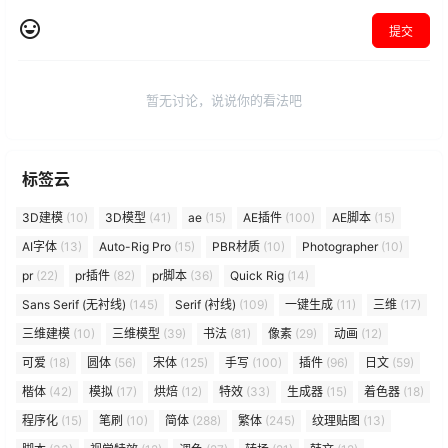
提交
暂无讨论，说说你的看法吧
标签云
3D建模
(10)
3D模型
(41)
ae
(15)
AE插件
(100)
AE脚本
(15)
AI字体
(13)
Auto-Rig Pro
(15)
PBR材质
(10)
Photographer
(10)
pr
(22)
pr插件
(82)
pr脚本
(36)
Quick Rig
(14)
Sans Serif (无衬线)
(145)
Serif (衬线)
(109)
一键生成
(11)
三维
(17)
三维建模
(10)
三维模型
(39)
书法
(81)
像素
(29)
动画
(12)
可爱
(18)
圆体
(56)
宋体
(125)
手写
(100)
插件
(96)
日文
(59)
楷体
(42)
模拟
(17)
烘焙
(12)
特效
(33)
生成器
(15)
着色器
(18)
程序化
(15)
笔刷
(10)
简体
(288)
繁体
(245)
纹理贴图
(13)