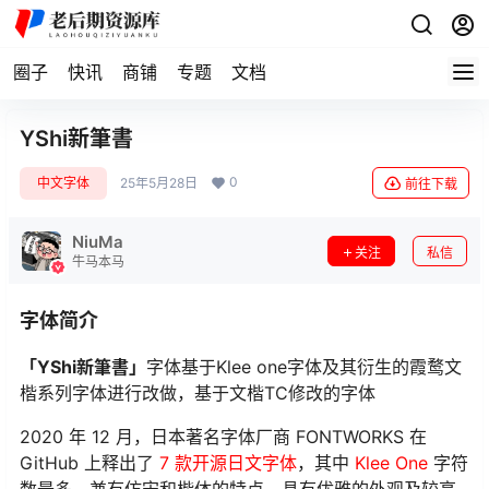
圈子
快讯
商铺
专题
文档
YShi新筆書
0
中文字体
25年5月28日
前往下载
NiuMa
关注
私信
牛马本马
字体简介
「YShi新筆書」
字体基于Klee one字体及其衍生的霞鹜文
楷系列字体进行改做，基于文楷TC修改的字体
2020 年 12 月，日本著名字体厂商 FONTWORKS 在
GitHub 上释出了
7 款开源日文字体
，其中
Klee One
字符