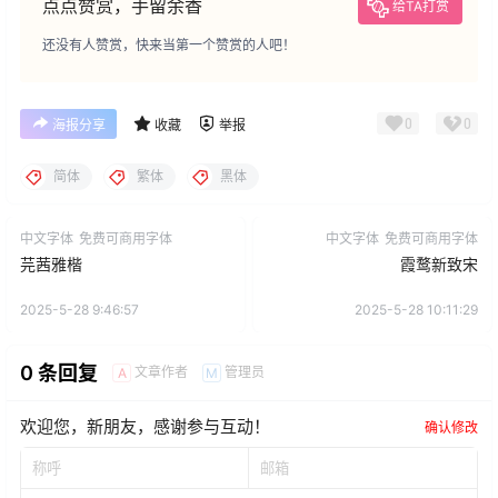
点点赞赏，手留余香
给TA打赏
还没有人赞赏，快来当第一个赞赏的人吧！
0
0
海报分享
收藏
举报
简体
繁体
黑体
中文字体
免费可商用字体
中文字体
免费可商用字体
芫茜雅楷
霞鹜新致宋
2025-5-28 9:46:57
2025-5-28 10:11:29
0 条回复
文章作者
管理员
A
M
欢迎您，新朋友，感谢参与互动！
确认修改