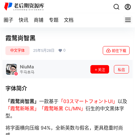
圈子
快讯
商铺
专题
文档
霞鹜尚智黑
0
中文字体
25年5月28日
前往下载
NiuMa
关注
私信
牛马本马
字体简介
「霞鹜尚智黑」
一款基于
「03スマートフォントUI」
以及
「霞鹜新晰黑」
「霞鹜晰黑 CL/MN」
衍生的中文黑体字
型。
将字面横向压缩 94%，全新英数与假名，更具稳重时尚