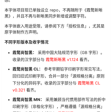
感。
本字体项目现已单独设立 repo，不再随附于《霞鹜新晰
黑》，并且不再与新晰黑同步新增或调整字符。
本字体嵌入用途受限，请参阅下方「授权信息」，尤其是
原字体制作方声明。
不同字形版本及收字情况
霞鹜尚智黑：
采用中国大陆规范字形（GB 字形）。
收录的汉字部分与
霞鹜新晰黑 v1.124
看齐。
霞鹜尚智黑 CL：
参考早期铅字印刷字形常见写法，
回归旧式印刷字形，合并一部分「源规格分离」原则
下分化的异码字。收录的汉字部分与
霞鹜晰黑 CL
v0.321
看齐。
霞鹜尚智黑 MN：
采用兼顾当代惯用部件写法的折中
印刷字形（非楷化字形），严格遵循「源规格分离」