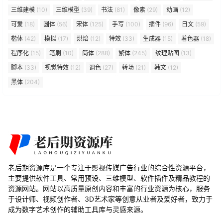
三维建模
(10)
三维模型
(39)
书法
(81)
像素
(29)
动画
(12)
可爱
(18)
圆体
(56)
宋体
(125)
手写
(100)
插件
(96)
日文
(59)
楷体
(42)
模拟
(17)
烘焙
(12)
特效
(33)
生成器
(15)
着色器
(18)
程序化
(15)
笔刷
(10)
简体
(288)
繁体
(245)
纹理贴图
(13)
脚本
(33)
视觉特效
(12)
调色
(27)
转场
(21)
韩文
(12)
黑体
(204)
老后期资源库是一个专注于影视传媒广告行业的综合性资源平台，
主要提供软件工具、常用预设、三维模型、软件插件及精品教程的
资源网站。网站以高质量原创内容和丰富的行业资源为核心，服务
于设计师、视频创作者、3D艺术家等创意从业者及爱好者，致力于
成为数字艺术创作的辅助工具库与灵感来源。