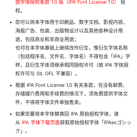
放字体授权条款 1.0 版（IPA Font License 1.0）
授
权。
您可以将本字体用于印刷品、数字文档、影视内容、
海报广告、包装、出版物设计以及其他各种设计用
途，包括商业和非商业用途；
也可在本字体基础上继续改作衍生，惟衍生字体名称
（包括程序名、文件名、字体名）不得包含「IPA」字
样，且衍生字体须继承相同授权许可（故 IPA 字体授
权许可与 SIL OFL 不兼容）。
根据 IPA Font License 1.0 有关条款，在没有邮费、
存储媒介费用和手续费的情况下，须免费提供字体文
件，不得将字体文件单独售卖。
如果您要将本字体替换回 IPA 原始授权字体，请
从
IPA 字体下载页面
获取原始授权字体「IPAexゴシッ
ク」。