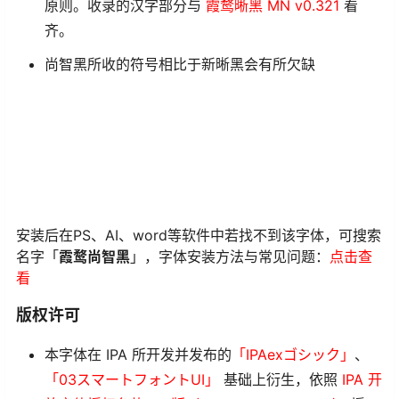
原则。收录的汉字部分与
霞鹜晰黑 MN v0.321
看
齐。
尚智黑所收的符号相比于新晰黑会有所欠缺
安装后在PS、AI、word等软件中若找不到该字体，可搜索
名字「
霞鹜尚智黑
」，字体安装方法与常见问题：
点击查
看
版权许可
本字体在 IPA 所开发并发布的
「IPAexゴシック」
、
「03スマートフォントUI」
基础上衍生，依照
IPA 开