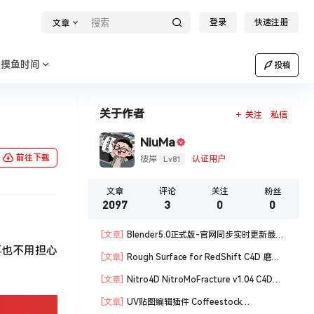
登录
快速注册
文章
摸鱼时间
投稿
关于作者
关注
私信
NiuMa
前往下载
Lv81
彼岸
认证用户
文章
评论
关注
粉丝
2097
3
0
0
[文章]
Blender5.0正式版-官网同步实时更新最新
再也不用担心
版blender软件安装包
[文章]
Rough Surface for RedShift C4D 磨损
材质编辑脚本
[文章]
Nitro4D NitroMoFracture v1.04 C4D插
件制作爆炸破碎支持R18/R19
[文章]
UV贴图编辑插件 Coffeestock