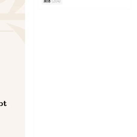
黑体
(204)