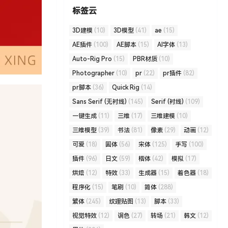
标签云
3D建模
(10)
3D模型
(41)
ae
(15)
AE插件
(100)
AE脚本
(15)
AI字体
(13)
Auto-Rig Pro
(15)
PBR材质
(10)
Photographer
(10)
pr
(22)
pr插件
(82)
pr脚本
(36)
Quick Rig
(14)
Sans Serif (无衬线)
(145)
Serif (衬线)
(109)
一键生成
(11)
三维
(17)
三维建模
(10)
三维模型
(39)
书法
(81)
像素
(29)
动画
(12)
可爱
(18)
圆体
(56)
宋体
(125)
手写
(100)
插件
(96)
日文
(59)
楷体
(42)
模拟
(17)
烘焙
(12)
特效
(33)
生成器
(15)
着色器
(18)
程序化
(15)
笔刷
(10)
简体
(288)
繁体
(245)
纹理贴图
(13)
脚本
(33)
视觉特效
(12)
调色
(27)
转场
(21)
韩文
(12)