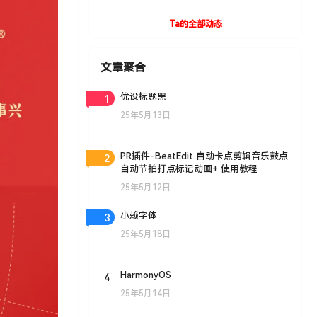
UVToolBox v1.9 For Cinema 4D R15- R19
Win/Mac
Ta的全部动态
文章聚合
1
优设标题黑
25年5月13日
2
PR插件-BeatEdit 自动卡点剪辑音乐鼓点
自动节拍打点标记动画+ 使用教程
25年5月12日
3
小赖字体
25年5月18日
4
HarmonyOS
25年5月14日