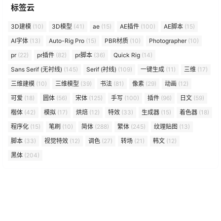
标签云
3D建模
(10)
3D模型
(41)
ae
(15)
AE插件
(100)
AE脚本
(15)
AI字体
(13)
Auto-Rig Pro
(15)
PBR材质
(10)
Photographer
(10)
pr
(22)
pr插件
(82)
pr脚本
(36)
Quick Rig
(14)
Sans Serif (无衬线)
(145)
Serif (衬线)
(109)
一键生成
(11)
三维
(17)
三维建模
(10)
三维模型
(39)
书法
(81)
像素
(29)
动画
(12)
可爱
(18)
圆体
(56)
宋体
(125)
手写
(100)
插件
(96)
日文
(59)
楷体
(42)
模拟
(17)
烘焙
(12)
特效
(33)
生成器
(15)
着色器
(18)
程序化
(15)
笔刷
(10)
简体
(288)
繁体
(245)
纹理贴图
(13)
脚本
(33)
视觉特效
(12)
调色
(27)
转场
(21)
韩文
(12)
黑体
(204)