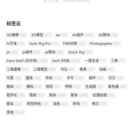
标签云
3D建模
(10)
3D模型
(41)
ae
(15)
AE插件
(100)
AE脚本
(15)
AI字体
(13)
Auto-Rig Pro
(15)
PBR材质
(10)
Photographer
(10)
pr
(22)
pr插件
(82)
pr脚本
(36)
Quick Rig
(14)
Sans Serif (无衬线)
(145)
Serif (衬线)
(109)
一键生成
(11)
三维
(17)
三维建模
(10)
三维模型
(39)
书法
(81)
像素
(29)
动画
(12)
可爱
(18)
圆体
(56)
宋体
(125)
手写
(100)
插件
(96)
日文
(59)
楷体
(42)
模拟
(17)
烘焙
(12)
特效
(33)
生成器
(15)
着色器
(18)
程序化
(15)
笔刷
(10)
简体
(288)
繁体
(245)
纹理贴图
(13)
脚本
(33)
视觉特效
(12)
调色
(27)
转场
(21)
韩文
(12)
黑体
(204)