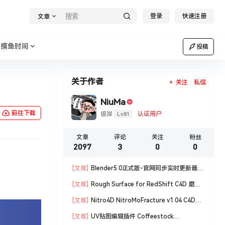
登录
快速注册
文章
摸鱼时间
投稿
关于作者
关注
私信
NiuMa
前往下载
Lv81
彼岸
认证用户
文章
评论
关注
粉丝
2097
3
0
0
[文章]
Blender5.0正式版-官网同步实时更新最新
版blender软件安装包
[文章]
Rough Surface for RedShift C4D 磨损
材质编辑脚本
[文章]
Nitro4D NitroMoFracture v1.04 C4D插
件制作爆炸破碎支持R18/R19
[文章]
UV贴图编辑插件 Coffeestock