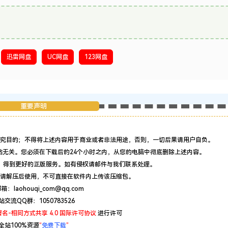
迅雷网盘
UC网盘
123网盘
重要声明
究目的；不得将上述内容用于商业或者非法用途，否则，一切后果请用户自负。
站无关。您必须在下载后的24个小时之内，从您的电脑中彻底删除上述内容。
，得到更好的正版服务。如有侵权请邮件与我们联系处理。
请解压后使用，不可直接在软件内上传该压缩包。
：laohouqi_com@qq.com
站交流QQ群：1050783526
名-相同方式共享 4.0 国际许可协议
进行许可
全站100%资源
“
免费下载
”