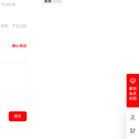
黑体
(204)
 13:49:45
畏将来，不念过往
确认修改
解锁
会员
权限
提交