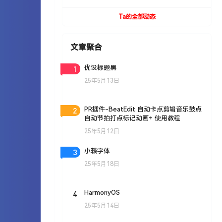
UVToolBox v1.9 For Cinema 4D R15- R19
Win/Mac
Ta的全部动态
文章聚合
1
优设标题黑
25年5月13日
2
PR插件-BeatEdit 自动卡点剪辑音乐鼓点
自动节拍打点标记动画+ 使用教程
25年5月12日
3
小赖字体
25年5月18日
4
HarmonyOS
25年5月14日