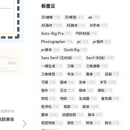
标签云
3D建模
(10)
3D模型
(41)
ae
(15)
AE插件
(100)
AE脚本
(15)
AI字体
(13)
Auto-Rig Pro
(15)
PBR材质
(10)
Photographer
(10)
pr
(22)
pr插件
(82)
pr脚本
(36)
Quick Rig
(14)
Sans Serif (无衬线)
(145)
Serif (衬线)
(109)
共0人
一键生成
(11)
三维
(17)
三维建模
(10)
三维模型
(39)
书法
(81)
像素
(29)
动画
(12)
可爱
(18)
圆体
(56)
宋体
(125)
手写
(100)
插件
(96)
日文
(59)
楷体
(42)
模拟
(17)
烘焙
(12)
特效
(33)
生成器
(15)
着色器
(18)
程序化
(15)
笔刷
(10)
简体
(288)
可商用字体
繁体
(245)
纹理贴图
(13)
脚本
(33)
源颜黄体
视觉特效
(12)
调色
(27)
转场
(21)
韩文
(12)