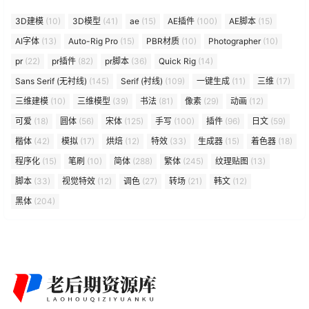
3D建模
(10)
3D模型
(41)
ae
(15)
AE插件
(100)
AE脚本
(15)
AI字体
(13)
Auto-Rig Pro
(15)
PBR材质
(10)
Photographer
(10)
pr
(22)
pr插件
(82)
pr脚本
(36)
Quick Rig
(14)
Sans Serif (无衬线)
(145)
Serif (衬线)
(109)
一键生成
(11)
三维
(17)
三维建模
(10)
三维模型
(39)
书法
(81)
像素
(29)
动画
(12)
可爱
(18)
圆体
(56)
宋体
(125)
手写
(100)
插件
(96)
日文
(59)
楷体
(42)
模拟
(17)
烘焙
(12)
特效
(33)
生成器
(15)
着色器
(18)
程序化
(15)
笔刷
(10)
简体
(288)
繁体
(245)
纹理贴图
(13)
脚本
(33)
视觉特效
(12)
调色
(27)
转场
(21)
韩文
(12)
黑体
(204)