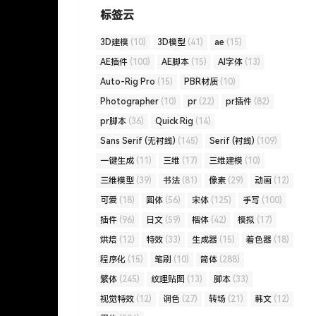
标签云
3D建模
(10)
3D模型
(41)
ae
(15)
AE插件
(100)
AE脚本
(15)
AI字体
(13)
Auto-Rig Pro
(15)
PBR材质
(10)
Photographer
(10)
pr
(22)
pr插件
(82)
pr脚本
(36)
Quick Rig
(14)
Sans Serif (无衬线)
(145)
Serif (衬线)
(109)
一键生成
(11)
三维
(17)
三维建模
(10)
三维模型
(39)
书法
(81)
像素
(29)
动画
(12)
可爱
(18)
圆体
(56)
宋体
(125)
手写
(100)
插件
(96)
日文
(59)
楷体
(42)
模拟
(17)
烘焙
(12)
特效
(33)
生成器
(15)
着色器
(18)
程序化
(15)
笔刷
(10)
简体
(288)
繁体
(245)
纹理贴图
(13)
脚本
(33)
视觉特效
(12)
调色
(27)
转场
(21)
韩文
(12)