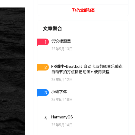
UVToolBox v1.9 For Cinema 4D R15- R19
Win/Mac
Ta的全部动态
文章聚合
1
优设标题黑
25年5月13日
2
PR插件-BeatEdit 自动卡点剪辑音乐鼓点
自动节拍打点标记动画+ 使用教程
25年5月12日
3
小赖字体
25年5月18日
4
HarmonyOS
25年5月14日