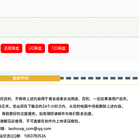
迅雷网盘
UC网盘
123网盘
重要声明
究目的；不得将上述内容用于商业或者非法用途，否则，一切后果请用户自负。
站无关。您必须在下载后的24个小时之内，从您的电脑中彻底删除上述内容。
，得到更好的正版服务。如有侵权请邮件与我们联系处理。
请解压后使用，不可直接在软件内上传该压缩包。
：laohouqi_com@qq.com
站交流QQ群：1050783526