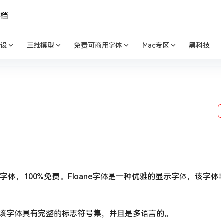
文档
设
三维模型
免费可商用字体
Mac专区
黑科技
的一款英文字体，100%免费。Floane字体是一种优雅的显示字体，该字
体。该字体具有完整的标志符号集，并且是多语言的。