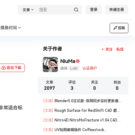
登录
快速注册
文章
摸鱼时间
投稿
关于作者
关注
私信
NiuMa
前往下载
Lv81
彼岸
认证用户
文章
评论
关注
粉丝
2097
3
0
0
[文章]
Blender5.0正式版-官网同步实时更新最新
体非常适合标
版blender软件安装包
[文章]
Rough Surface for RedShift C4D 磨损
材质编辑脚本
[文章]
Nitro4D NitroMoFracture v1.04 C4D插
件制作爆炸破碎支持R18/R19
[文章]
UV贴图编辑插件 Coffeestock