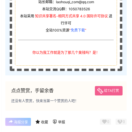
站长邮箱：laohouqi_com@qq.com
本站交流QQ群：1050783526
本站采用
知识共享署名-相同方式共享 4.0 国际许可协议
进
行许可
全站100%资源
“
免费下载
”
你以为我工作就是为了那几个臭钱吗？是！
点点赞赏，手留余香
给TA打赏
还没有人赞赏，快来当第一个赞赏的人吧！
0
0
海报分享
收藏
举报