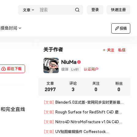
登录
快速注册
文章
摸鱼时间
投稿
关于作者
关注
私信
NiuMa
前往下载
Lv81
彼岸
认证用户
文章
评论
关注
粉丝
2097
3
0
0
[文章]
Blender5.0正式版-官网同步实时更新最新
角和完全直线
版blender软件安装包
[文章]
Rough Surface for RedShift C4D 磨损
材质编辑脚本
[文章]
Nitro4D NitroMoFracture v1.04 C4D插
件制作爆炸破碎支持R18/R19
[文章]
UV贴图编辑插件 Coffeestock