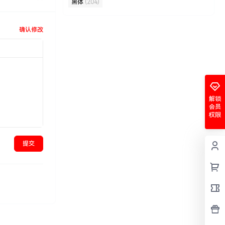
黑体
(204)
确认修改
解锁
会员
权限
提交