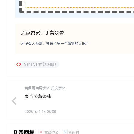
点点赞赏，手留余香
还没有人赞赏，快来当第一个赞赏的人吧！
Sans Serif (无衬线)
免费可商用字体
英文字体
麦当劳薯条体
2025-6-1 14:05:38
0 条回复
A
M
文章作者
管理员