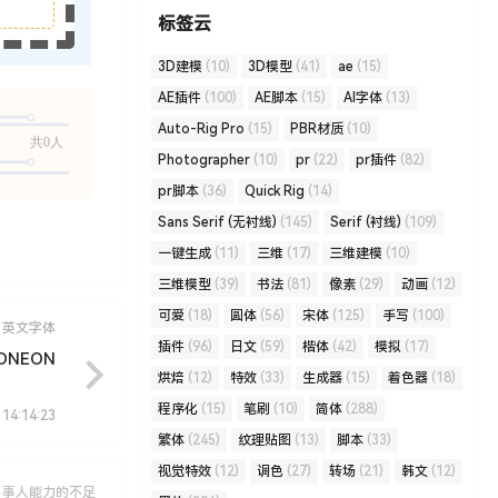
标签云
3D建模
(10)
3D模型
(41)
ae
(15)
AE插件
(100)
AE脚本
(15)
AI字体
(13)
Auto-Rig Pro
(15)
PBR材质
(10)
共0人
Photographer
(10)
pr
(22)
pr插件
(82)
pr脚本
(36)
Quick Rig
(14)
Sans Serif (无衬线)
(145)
Serif (衬线)
(109)
一键生成
(11)
三维
(17)
三维建模
(10)
三维模型
(39)
书法
(81)
像素
(29)
动画
(12)
可爱
(18)
圆体
(56)
宋体
(125)
手写
(100)
英文字体
插件
(96)
日文
(59)
楷体
(42)
模拟
(17)
ONEON
烘焙
(12)
特效
(33)
生成器
(15)
着色器
(18)
程序化
(15)
笔刷
(10)
简体
(288)
 14:14:23
繁体
(245)
纹理贴图
(13)
脚本
(33)
视觉特效
(12)
调色
(27)
转场
(21)
韩文
(12)
当事人能力的不足