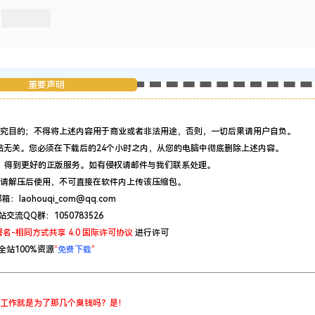
重要声明
究目的；不得将上述内容用于商业或者非法用途，否则，一切后果请用户自负。
站无关。您必须在下载后的24个小时之内，从您的电脑中彻底删除上述内容。
，得到更好的正版服务。如有侵权请邮件与我们联系处理。
请解压后使用，不可直接在软件内上传该压缩包。
：laohouqi_com@qq.com
站交流QQ群：1050783526
名-相同方式共享 4.0 国际许可协议
进行许可
全站100%资源
“
免费下载
”
工作就是为了那几个臭钱吗？是！