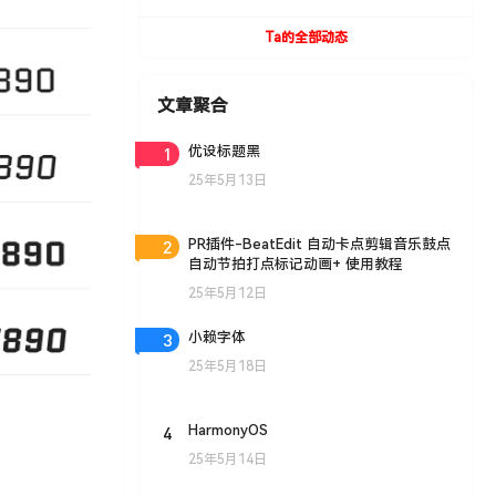
UVToolBox v1.9 For Cinema 4D R15- R19
Win/Mac
Ta的全部动态
文章聚合
1
优设标题黑
25年5月13日
2
PR插件-BeatEdit 自动卡点剪辑音乐鼓点
自动节拍打点标记动画+ 使用教程
25年5月12日
3
小赖字体
25年5月18日
4
HarmonyOS
25年5月14日