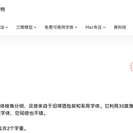
文档
设
三维模型
免费可商用字体
Mac专区
黑科技
体，该字体棱角分明，灵感来自于旧啤酒包装和军用字体。它利用30度
款字体，空间感也不错。
包含2个字重。