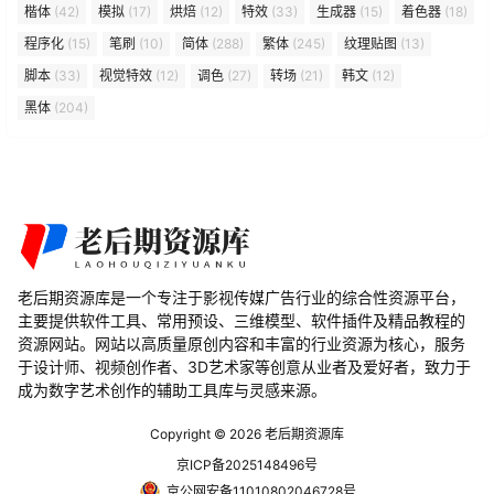
楷体
(42)
模拟
(17)
烘焙
(12)
特效
(33)
生成器
(15)
着色器
(18)
程序化
(15)
笔刷
(10)
简体
(288)
繁体
(245)
纹理贴图
(13)
脚本
(33)
视觉特效
(12)
调色
(27)
转场
(21)
韩文
(12)
黑体
(204)
老后期资源库是一个专注于影视传媒广告行业的综合性资源平台，
主要提供软件工具、常用预设、三维模型、软件插件及精品教程的
资源网站。网站以高质量原创内容和丰富的行业资源为核心，服务
于设计师、视频创作者、3D艺术家等创意从业者及爱好者，致力于
成为数字艺术创作的辅助工具库与灵感来源。
Copyright © 2026
老后期资源库
京ICP备2025148496号
京公网安备11010802046728号