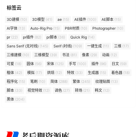
标签云
3D建模
(10)
3D模型
(41)
ae
(15)
AE插件
(100)
AE脚本
(15)
AI字体
(13)
Auto-Rig Pro
(15)
PBR材质
(10)
Photographer
(10)
pr
(22)
pr插件
(82)
pr脚本
(36)
Quick Rig
(14)
Sans Serif (无衬线)
(145)
Serif (衬线)
(109)
一键生成
(11)
三维
(17)
三维建模
(10)
三维模型
(39)
书法
(81)
像素
(29)
动画
(12)
可爱
(18)
圆体
(56)
宋体
(125)
手写
(100)
插件
(96)
日文
(59)
楷体
(42)
模拟
(17)
烘焙
(12)
特效
(33)
生成器
(15)
着色器
(18)
程序化
(15)
笔刷
(10)
简体
(288)
繁体
(245)
纹理贴图
(13)
脚本
(33)
视觉特效
(12)
调色
(27)
转场
(21)
韩文
(12)
黑体
(204)