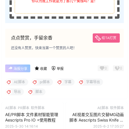
你以为我工作就是为了那几个臭钱吗？是！
点点赞赏，手留余香
给TA打赏
还没有人赞赏，快来当第一个赞赏的人吧！
0
0
海报分享
收藏
举报
AE脚本
pr脚本
字幕
字幕导出
导出
脚本
AE脚本
PR脚本
软件脚本
AE脚本
软件脚本
AE/PR脚本 文件素材智能管理
AE视差交互图片交替MG动画
Aescripts Pro IO +使用教程
脚本 Aescripts Swiss Knife 附
使用教程
2025-5-30 14:16:14
2025-6-2 17:35:27