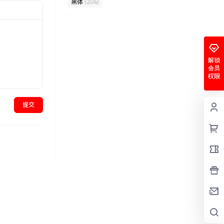
黑体
(204)
解锁
会员
权限
提交