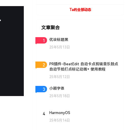
UVToolBox v1.9 For Cinema 4D R15- R19
Win/Mac
Ta的全部动态
文章聚合
1
优设标题黑
25年5月13日
2
PR插件-BeatEdit 自动卡点剪辑音乐鼓点
自动节拍打点标记动画+ 使用教程
25年5月12日
3
小赖字体
25年5月18日
4
HarmonyOS
25年5月14日