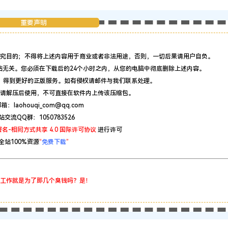
重要声明
究目的；不得将上述内容用于商业或者非法用途，否则，一切后果请用户自负。
站无关。您必须在下载后的24个小时之内，从您的电脑中彻底删除上述内容。
，得到更好的正版服务。如有侵权请邮件与我们联系处理。
请解压后使用，不可直接在软件内上传该压缩包。
：laohouqi_com@qq.com
站交流QQ群：1050783526
名-相同方式共享 4.0 国际许可协议
进行许可
全站100%资源
“
免费下载
”
工作就是为了那几个臭钱吗？是！