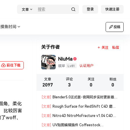
登录
快速注册
文章
摸鱼时间
投稿
关于作者
关注
私信
NiuMa
前往下载
Lv81
彼岸
认证用户
文章
评论
关注
粉丝
2097
3
0
0
[文章]
Blender5.0正式版-官网同步实时更新最新
微圆角，柔化
版blender软件安装包
[文章]
Rough Surface for RedShift C4D 磨损
。 比较厉害
材质编辑脚本
[文章]
Nitro4D NitroMoFracture v1.04 C4D插
woff、
件制作爆炸破碎支持R18/R19
[文章]
UV贴图编辑插件 Coffeestock