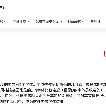
文档
设
三维模型
免费可商用字体
Mac专区
黑科技
圆润，低对比度的英文+数字字体。字体整体呈现极强的几何感，转角带轻
格跟德国常见的DIN字体比较接近（但是DIN字体是收费的）
、正体，适用于各种大小的数字和印刷用途。同时其官网还提供了
嵌到软件项目中，作为软件内嵌字体使用。