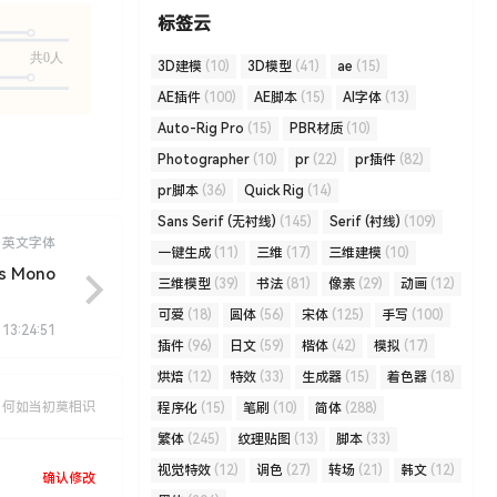
标签云
共0人
3D建模
(10)
3D模型
(41)
ae
(15)
AE插件
(100)
AE脚本
(15)
AI字体
(13)
Auto-Rig Pro
(15)
PBR材质
(10)
Photographer
(10)
pr
(22)
pr插件
(82)
pr脚本
(36)
Quick Rig
(14)
Sans Serif (无衬线)
(145)
Serif (衬线)
(109)
英文字体
一键生成
(11)
三维
(17)
三维建模
(10)
ns Mono
三维模型
(39)
书法
(81)
像素
(29)
动画
(12)
可爱
(18)
圆体
(56)
宋体
(125)
手写
(100)
 13:24:51
插件
(96)
日文
(59)
楷体
(42)
模拟
(17)
烘焙
(12)
特效
(33)
生成器
(15)
着色器
(18)
，何如当初莫相识
程序化
(15)
笔刷
(10)
简体
(288)
繁体
(245)
纹理贴图
(13)
脚本
(33)
视觉特效
(12)
调色
(27)
转场
(21)
韩文
(12)
确认修改