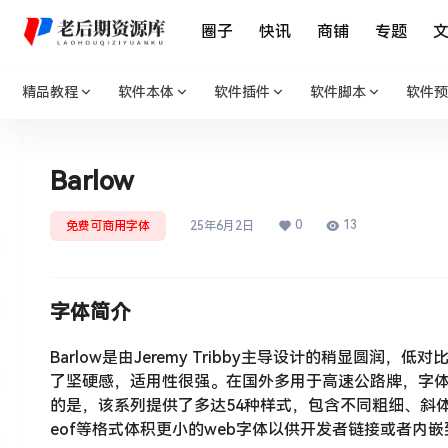
圈子
快讯
商铺
专题
精品教程
软件本体
软件插件
软件脚本
软件预
Barlow
0
13
免费可商用字体
25年6月2日
字体简介
Barlow是由Jeremy Tribby主导设计的稍显
了坚硬感，适用性很强。在国外多用于高速公路牌，字体风
的是，该系列提供了多达54种样式，包含不同粗细、斜体
eof等格式体积更小的web字体以供开发者链接或者内