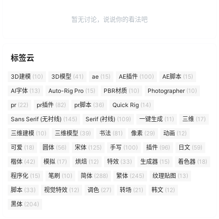
暂无讨论，说说你的看法吧
标签云
3D建模
(10)
3D模型
(41)
ae
(15)
AE插件
(100)
AE脚本
(15)
AI字体
(13)
Auto-Rig Pro
(15)
PBR材质
(10)
Photographer
(10)
pr
(22)
pr插件
(82)
pr脚本
(36)
Quick Rig
(14)
Sans Serif (无衬线)
(145)
Serif (衬线)
(109)
一键生成
(11)
三维
(17)
三维建模
(10)
三维模型
(39)
书法
(81)
像素
(29)
动画
(12)
可爱
(18)
圆体
(56)
宋体
(125)
手写
(100)
插件
(96)
日文
(59)
楷体
(42)
模拟
(17)
烘焙
(12)
特效
(33)
生成器
(15)
着色器
(18)
程序化
(15)
笔刷
(10)
简体
(288)
繁体
(245)
纹理贴图
(13)
脚本
(33)
视觉特效
(12)
调色
(27)
转场
(21)
韩文
(12)
黑体
(204)