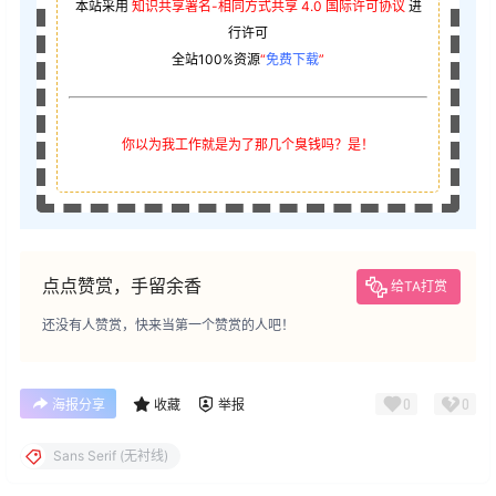
本站采用
知识共享署名-相同方式共享 4.0 国际许可协议
进
行许可
全站100%资源
“
免费下载
”
你以为我工作就是为了那几个臭钱吗？是！
点点赞赏，手留余香
给TA打赏
还没有人赞赏，快来当第一个赞赏的人吧！
0
0
海报分享
收藏
举报
Sans Serif (无衬线)