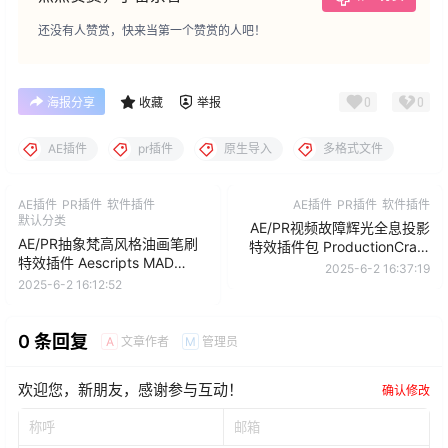
还没有人赞赏，快来当第一个赞赏的人吧！
0
0
海报分享
收藏
举报
AE插件
pr插件
原生导入
多格式文件
AE插件
PR插件
软件插件
AE插件
PR插件
软件插件
默认分类
AE/PR视频故障辉光全息投影
AE/PR抽象梵高风格油画笔刷
特效插件包 ProductionCrate
特效插件 Aescripts MAD
LaForge Suite
2025-6-2 16:37:19
PAINTER
2025-6-2 16:12:52
0 条回复
文章作者
管理员
A
M
欢迎您，新朋友，感谢参与互动！
确认修改