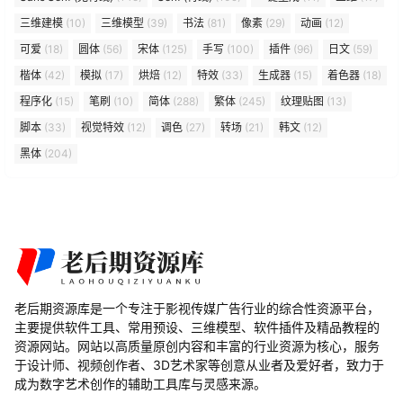
三维建模
(10)
三维模型
(39)
书法
(81)
像素
(29)
动画
(12)
可爱
(18)
圆体
(56)
宋体
(125)
手写
(100)
插件
(96)
日文
(59)
楷体
(42)
模拟
(17)
烘焙
(12)
特效
(33)
生成器
(15)
着色器
(18)
程序化
(15)
笔刷
(10)
简体
(288)
繁体
(245)
纹理贴图
(13)
脚本
(33)
视觉特效
(12)
调色
(27)
转场
(21)
韩文
(12)
黑体
(204)
老后期资源库是一个专注于影视传媒广告行业的综合性资源平台，
主要提供软件工具、常用预设、三维模型、软件插件及精品教程的
资源网站。网站以高质量原创内容和丰富的行业资源为核心，服务
于设计师、视频创作者、3D艺术家等创意从业者及爱好者，致力于
成为数字艺术创作的辅助工具库与灵感来源。