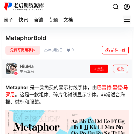
圈子
快讯
商铺
专题
文档
MetaphorBold
0
免费可商用字体
25年6月2日
前往下载
NiuMa
关注
私信
牛马本马
Metaphor
是一款免费的显示衬线字体，由
巴雷特·里德·马
罗尼
。这是一款粗体、碎片化衬线显示字体。非常适合海
报、徽标和服装。