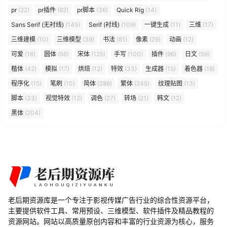
pr
(22)
pr插件
(82)
pr脚本
(36)
Quick Rig
(14)
Sans Serif (无衬线)
(145)
Serif (衬线)
(109)
一键生成
(11)
三维
(17)
三维建模
(10)
三维模型
(39)
书法
(81)
像素
(29)
动画
(12)
可爱
(18)
圆体
(56)
宋体
(125)
手写
(100)
插件
(96)
日文
(59)
楷体
(42)
模拟
(17)
烘焙
(12)
特效
(33)
生成器
(15)
着色器
(18)
程序化
(15)
笔刷
(10)
简体
(288)
繁体
(245)
纹理贴图
(13)
脚本
(33)
视觉特效
(12)
调色
(27)
转场
(21)
韩文
(12)
黑体
(204)
老后期资源库是一个专注于影视传媒广告行业的综合性资源平台，
主要提供软件工具、常用预设、三维模型、软件插件及精品教程的
资源网站。网站以高质量原创内容和丰富的行业资源为核心，服务