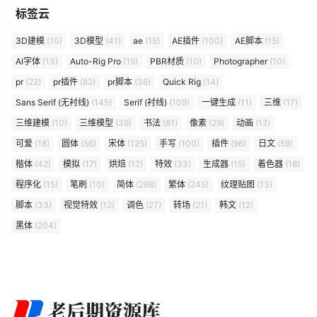
标签云
3D建模
(10)
3D模型
(41)
ae
(15)
AE插件
(100)
AE脚本
(15)
AI字体
(13)
Auto-Rig Pro
(15)
PBR材质
(10)
Photographer
(10)
pr
(22)
pr插件
(82)
pr脚本
(36)
Quick Rig
(14)
Sans Serif (无衬线)
(145)
Serif (衬线)
(109)
一键生成
(11)
三维
(17)
三维建模
(10)
三维模型
(39)
书法
(81)
像素
(29)
动画
(12)
可爱
(18)
圆体
(56)
宋体
(125)
手写
(100)
插件
(96)
日文
(59)
楷体
(42)
模拟
(17)
烘焙
(12)
特效
(33)
生成器
(15)
着色器
(18)
程序化
(15)
笔刷
(10)
简体
(288)
繁体
(245)
纹理贴图
(13)
脚本
(33)
视觉特效
(12)
调色
(27)
转场
(21)
韩文
(12)
黑体
(204)