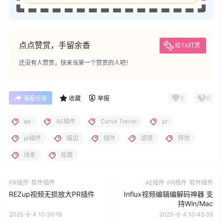
点点赞赏，手留余香
给TA打赏
还没有人赞赏，快来当第一个赞赏的人吧！
0
0
海报分享
收藏
举报
ae
AE插件
Curve Tracer
pr
pr插件
描边
插件
滤镜
特效
线条
轮廓
PR插件
软件插件
AE插件
PR插件
软件插件
REZup视频无损放大PR插件
Influx视频编辑编解码神器 支
持Win/Mac
2025-6-4 10:36:16
2025-6-4 10:45:38