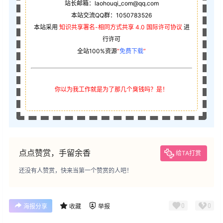
站长邮箱：laohouqi_com@qq.com
本站交流QQ群：1050783526
本站采用
知识共享署名-相同方式共享 4.0 国际许可协议
进
行许可
全站100%资源
“
免费下载
”
你以为我工作就是为了那几个臭钱吗？是！
点点赞赏，手留余香
给TA打赏
还没有人赞赏，快来当第一个赞赏的人吧！
0
0
海报分享
收藏
举报