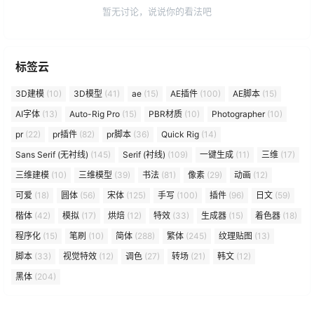
暂无讨论，说说你的看法吧
标签云
3D建模
(10)
3D模型
(41)
ae
(15)
AE插件
(100)
AE脚本
(15)
AI字体
(13)
Auto-Rig Pro
(15)
PBR材质
(10)
Photographer
(10)
pr
(22)
pr插件
(82)
pr脚本
(36)
Quick Rig
(14)
Sans Serif (无衬线)
(145)
Serif (衬线)
(109)
一键生成
(11)
三维
(17)
三维建模
(10)
三维模型
(39)
书法
(81)
像素
(29)
动画
(12)
可爱
(18)
圆体
(56)
宋体
(125)
手写
(100)
插件
(96)
日文
(59)
楷体
(42)
模拟
(17)
烘焙
(12)
特效
(33)
生成器
(15)
着色器
(18)
程序化
(15)
笔刷
(10)
简体
(288)
繁体
(245)
纹理贴图
(13)
脚本
(33)
视觉特效
(12)
调色
(27)
转场
(21)
韩文
(12)
黑体
(204)