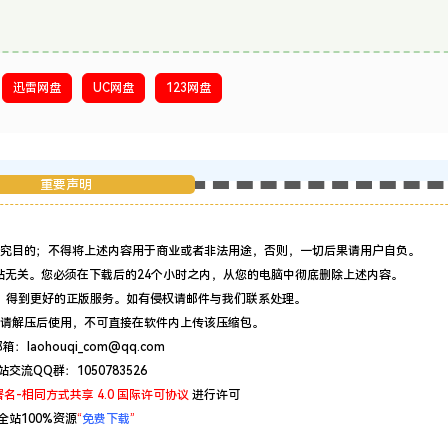
迅雷网盘
UC网盘
123网盘
重要声明
究目的；不得将上述内容用于商业或者非法用途，否则，一切后果请用户自负。
站无关。您必须在下载后的24个小时之内，从您的电脑中彻底删除上述内容。
，得到更好的正版服务。如有侵权请邮件与我们联系处理。
请解压后使用，不可直接在软件内上传该压缩包。
：laohouqi_com@qq.com
站交流QQ群：1050783526
名-相同方式共享 4.0 国际许可协议
进行许可
全站100%资源
“
免费下载
”