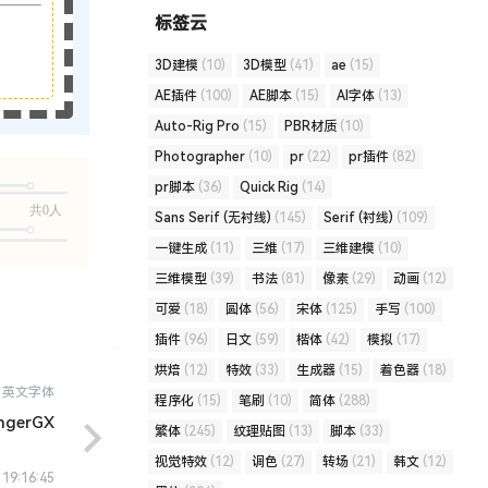
标签云
3D建模
(10)
3D模型
(41)
ae
(15)
AE插件
(100)
AE脚本
(15)
AI字体
(13)
Auto-Rig Pro
(15)
PBR材质
(10)
Photographer
(10)
pr
(22)
pr插件
(82)
pr脚本
(36)
Quick Rig
(14)
共0人
Sans Serif (无衬线)
(145)
Serif (衬线)
(109)
一键生成
(11)
三维
(17)
三维建模
(10)
三维模型
(39)
书法
(81)
像素
(29)
动画
(12)
可爱
(18)
圆体
(56)
宋体
(125)
手写
(100)
插件
(96)
日文
(59)
楷体
(42)
模拟
(17)
烘焙
(12)
特效
(33)
生成器
(15)
着色器
(18)
英文字体
程序化
(15)
笔刷
(10)
简体
(288)
ngerGX
繁体
(245)
纹理贴图
(13)
脚本
(33)
视觉特效
(12)
调色
(27)
转场
(21)
韩文
(12)
 19:16:45