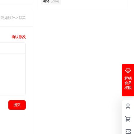
黑体
(204)
，死如秋叶之静美
确认修改
解锁
会员
权限
提交