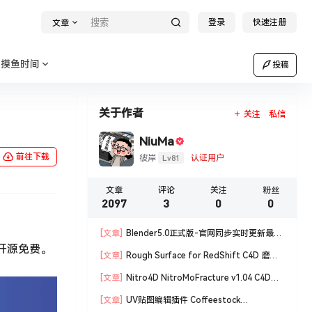
登录
快速注册
文章
摸鱼时间
投稿
关于作者
关注
私信
NiuMa
前往下载
Lv81
彼岸
认证用户
文章
评论
关注
粉丝
2097
3
0
0
[文章]
Blender5.0正式版-官网同步实时更新最新
，开源免费。
版blender软件安装包
[文章]
Rough Surface for RedShift C4D 磨损
材质编辑脚本
[文章]
Nitro4D NitroMoFracture v1.04 C4D插
件制作爆炸破碎支持R18/R19
[文章]
UV贴图编辑插件 Coffeestock