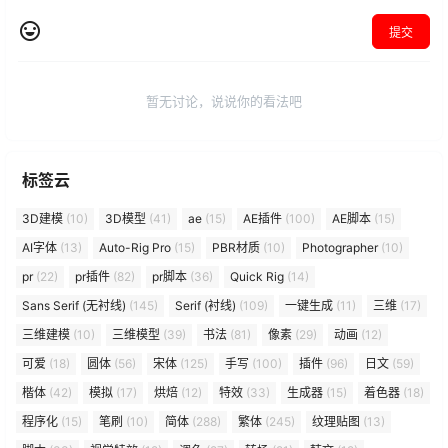
提交
暂无讨论，说说你的看法吧
标签云
3D建模
(10)
3D模型
(41)
ae
(15)
AE插件
(100)
AE脚本
(15)
AI字体
(13)
Auto-Rig Pro
(15)
PBR材质
(10)
Photographer
(10)
pr
(22)
pr插件
(82)
pr脚本
(36)
Quick Rig
(14)
Sans Serif (无衬线)
(145)
Serif (衬线)
(109)
一键生成
(11)
三维
(17)
三维建模
(10)
三维模型
(39)
书法
(81)
像素
(29)
动画
(12)
可爱
(18)
圆体
(56)
宋体
(125)
手写
(100)
插件
(96)
日文
(59)
楷体
(42)
模拟
(17)
烘焙
(12)
特效
(33)
生成器
(15)
着色器
(18)
程序化
(15)
笔刷
(10)
简体
(288)
繁体
(245)
纹理贴图
(13)