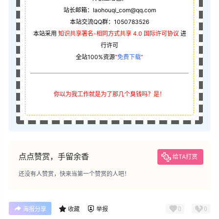
站长邮箱：laohouqi_com@qq.com
本站交流QQ群：1050783526
本站采用
知识共享署名-相同方式共享 4.0 国际许可协议
进
行许可
全站100%资源
“
免费下载
”
你以为我工作就是为了那几个臭钱吗？是！
点点赞赏，手留余香
给TA打赏
还没有人赞赏，快来当第一个赞赏的人吧！
0
0
海报分享
收藏
举报