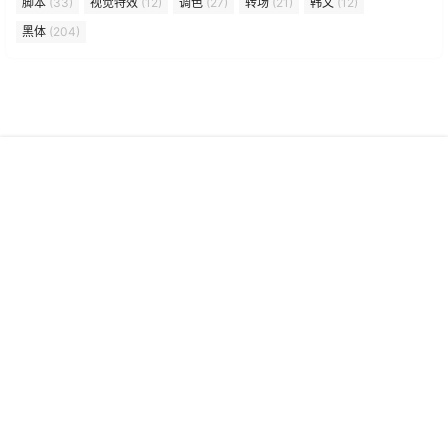
脚本
(33)
视觉特效
(12)
调色
(27)
转场
(21)
韩文
(12)
黑体
(204)
首页
专题
认证
搜索
菜单
我的
老后期资源库是一个专注于影视传媒广告行业的综合性资源平台，
主要提供软件工具、常用预设、三维模型、软件插件及精品教程的
资源网站。网站以高质量原创内容和丰富的行业资源为核心，服务
于设计师、视频创作者、3D艺术家等创意从业者及爱好者，致力于
成为数字艺术创作的辅助工具库与灵感来源。
Copyright © 2026
老后期资源库
京ICP备2025148496号
京公网安备11010802046728号
查询 20 次，耗时 0.1244 秒