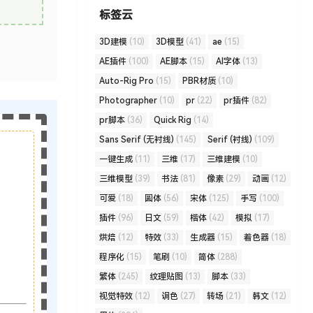
标签云
3D建模
(10)
3D模型
(41)
ae
(15)
AE插件
(100)
AE脚本
(15)
AI字体
(13)
Auto-Rig Pro
(15)
PBR材质
(10)
Photographer
(10)
pr
(22)
pr插件
(82)
pr脚本
(36)
Quick Rig
(14)
Sans Serif (无衬线)
(145)
Serif (衬线)
(109)
一键生成
(11)
三维
(17)
三维建模
(10)
三维模型
(39)
书法
(81)
像素
(29)
动画
(12)
可爱
(18)
圆体
(56)
宋体
(125)
手写
(100)
插件
(96)
日文
(59)
楷体
(42)
模拟
(17)
烘焙
(12)
特效
(33)
生成器
(15)
着色器
(18)
程序化
(15)
笔刷
(10)
简体
(288)
繁体
(245)
纹理贴图
(13)
脚本
(33)
视觉特效
(12)
调色
(27)
转场
(21)
韩文
(12)