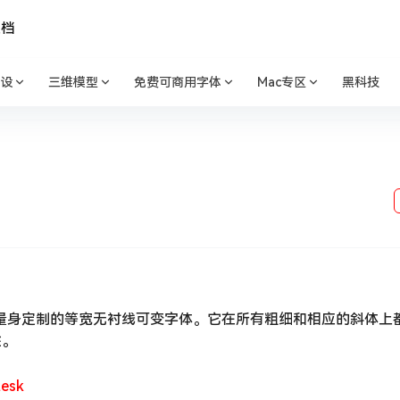
文档
设
三维模型
免费可商用字体
Mac专区
黑科技
 为现代用户界面量身定制的等宽无衬线可变字体。它在所有粗细和相应的斜体
性。
tesk