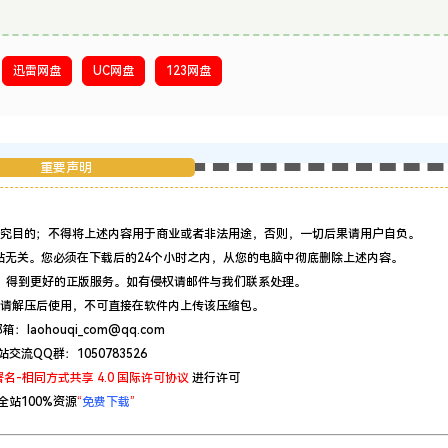
迅雷网盘
UC网盘
123网盘
重要声明
究目的；不得将上述内容用于商业或者非法用途，否则，一切后果请用户自负。
站无关。您必须在下载后的24个小时之内，从您的电脑中彻底删除上述内容。
，得到更好的正版服务。如有侵权请邮件与我们联系处理。
请解压后使用，不可直接在软件内上传该压缩包。
：laohouqi_com@qq.com
站交流QQ群：1050783526
名-相同方式共享 4.0 国际许可协议
进行许可
全站100%资源
“
免费下载
”