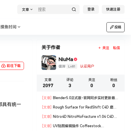
登录
快速注册
文章
摸鱼时间
投稿
关于作者
关注
私信
NiuMa
前往下载
Lv81
彼岸
认证用户
文章
评论
关注
粉丝
2097
3
0
0
[文章]
Blender5.0正式版-官网同步实时更新最新
上都具有统一
版blender软件安装包
[文章]
Rough Surface for RedShift C4D 磨损
材质编辑脚本
[文章]
Nitro4D NitroMoFracture v1.04 C4D插
件制作爆炸破碎支持R18/R19
[文章]
UV贴图编辑插件 Coffeestock