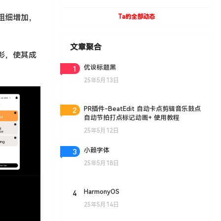
UVToolBox v1.9 For Cinema 4D R15- R19
Win/Mac
体粗细增加，
Ta的全部动态
文章聚合
益彰，使其成
1
优设标题黑
25年5月13日
2
PR插件-BeatEdit 自动卡点剪辑音乐鼓点
自动节拍打点标记动画+ 使用教程
25年5月12日
3
小赖字体
25年5月18日
4
HarmonyOS
25年5月14日