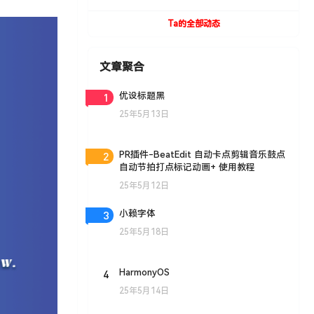
UVToolBox v1.9 For Cinema 4D R15- R19
Win/Mac
Ta的全部动态
文章聚合
1
优设标题黑
25年5月13日
2
PR插件-BeatEdit 自动卡点剪辑音乐鼓点
自动节拍打点标记动画+ 使用教程
25年5月12日
3
小赖字体
25年5月18日
4
HarmonyOS
25年5月14日