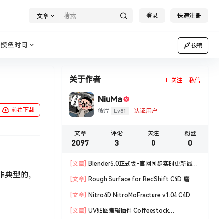
登录
快速注册
文章
摸鱼时间
投稿
关于作者
关注
私信
NiuMa
前往下载
Lv81
彼岸
认证用户
文章
评论
关注
粉丝
2097
3
0
0
[文章]
Blender5.0正式版-官网同步实时更新最新
非典型的，
版blender软件安装包
[文章]
Rough Surface for RedShift C4D 磨损
材质编辑脚本
[文章]
Nitro4D NitroMoFracture v1.04 C4D插
件制作爆炸破碎支持R18/R19
[文章]
UV贴图编辑插件 Coffeestock