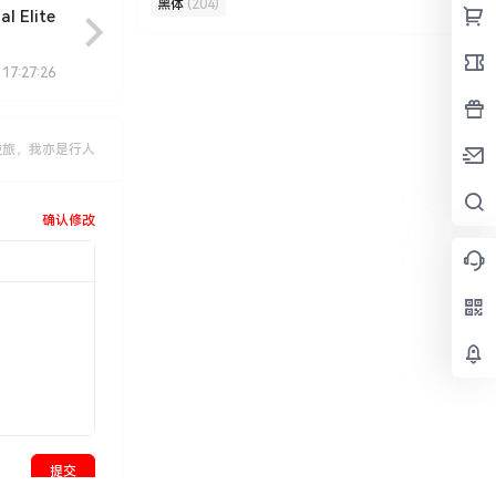
黑体
(204)
al Elite
 17:27:26
逆旅，我亦是行人
确认修改
提交