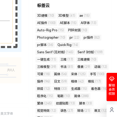
标签云
3D建模
(10)
3D模型
(41)
ae
(15)
AE插件
(100)
AE脚本
(15)
AI字体
(13)
Auto-Rig Pro
(15)
PBR材质
(10)
Photographer
(10)
pr
(22)
pr插件
(82)
pr脚本
(36)
Quick Rig
(14)
Sans Serif (无衬线)
(145)
Serif (衬线)
(109)
一键生成
(11)
三维
(17)
三维建模
(10)
三维模型
(39)
书法
(81)
像素
(29)
动画
(12)
共0人
可爱
(18)
圆体
(56)
宋体
(125)
手写
(100)
插件
(96)
日文
(59)
楷体
(42)
模拟
(17)
解锁
烘焙
(12)
特效
(33)
生成器
(15)
着色器
(18)
会员
权限
程序化
(15)
笔刷
(10)
简体
(288)
繁体
(245)
纹理贴图
(13)
脚本
(33)
视觉特效
(12)
调色
(27)
转场
(21)
韩文
(12)
英文字体