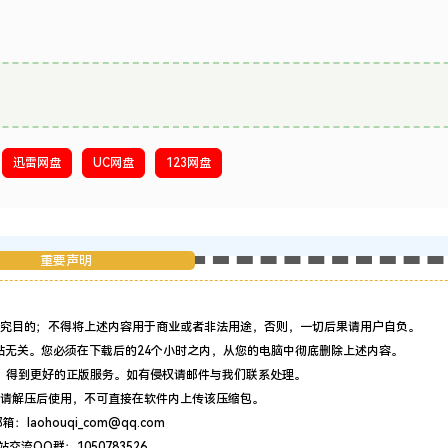
迅雷网盘
UC网盘
123网盘
重要声明
究目的；不得将上述内容用于商业或者非法用途，否则，一切后果请用户自负。
站无关。您必须在下载后的24个小时之内，从您的电脑中彻底删除上述内容。
，得到更好的正版服务。如有侵权请邮件与我们联系处理。
请解压后使用，不可直接在软件内上传该压缩包。
：laohouqi_com@qq.com
站交流QQ群：1050783526