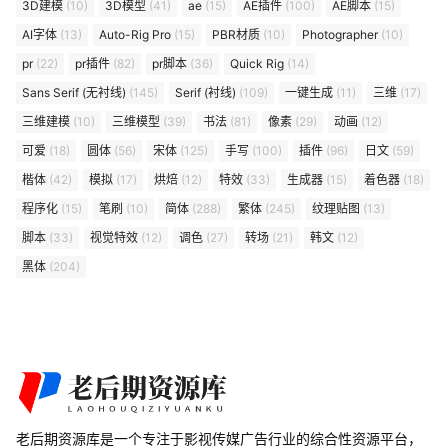
3D建模
(10)
3D模型
(41)
ae
(15)
AE插件
(100)
AE脚本
(15)
AI字体
(13)
Auto-Rig Pro
(15)
PBR材质
(10)
Photographer
(10)
pr
(22)
pr插件
(82)
pr脚本
(36)
Quick Rig
(14)
Sans Serif (无衬线)
(145)
Serif (衬线)
(109)
一键生成
(11)
三维
(17)
三维建模
(10)
三维模型
(39)
书法
(81)
像素
(29)
动画
(12)
可爱
(18)
圆体
(56)
宋体
(125)
手写
(100)
插件
(96)
日文
(59)
楷体
(42)
模拟
(17)
烘焙
(12)
特效
(33)
生成器
(15)
着色器
(18)
程序化
(15)
笔刷
(10)
简体
(288)
繁体
(245)
纹理贴图
(13)
脚本
(33)
视觉特效
(12)
调色
(27)
转场
(21)
韩文
(12)
黑体
(204)
老后期资源库是一个专注于影视传媒广告行业的综合性资源平台，