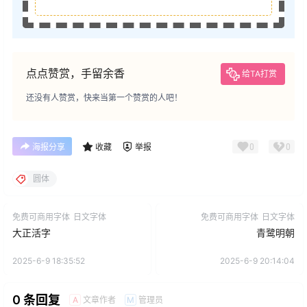
点点赞赏，手留余香
给TA打赏
还没有人赞赏，快来当第一个赞赏的人吧！
0
0
海报分享
收藏
举报
圆体
免费可商用字体
日文字体
免费可商用字体
日文字体
大正活字
青鹭明朝
2025-6-9 18:35:52
2025-6-9 20:14:04
0 条回复
文章作者
管理员
A
M