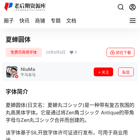
圈子
快讯
商铺
专题
文档
夏蝉圆体
0
免费可商用字体
25年6月9日
前往下载
NiuMa
关注
私信
牛马本马
字体简介
夏蝉圆体(日文名：夏蝉丸ゴシック)是一种带有复古氛围的
丸高黑体字体。它是通过将Zen角ゴシック Antique的带角
字母与Zen丸ゴシック合并而创建的。
该字体基于SIL开放字体许可证进行发布，可用于商业用