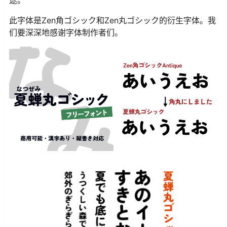
途。
此字体是Zen角ゴシック和Zen丸ゴシック的衍生字体。我
们要深深地感谢字体制作者们。