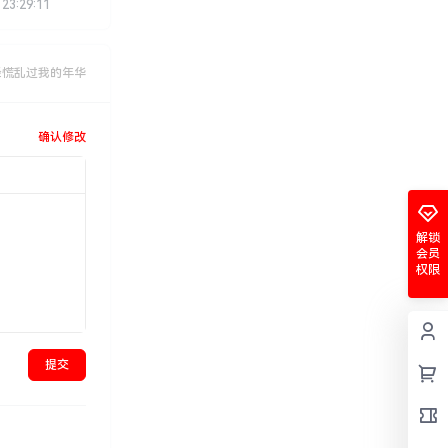
 23:29:11
经慌乱过我的年华
确认修改
解锁
会员
权限
提交