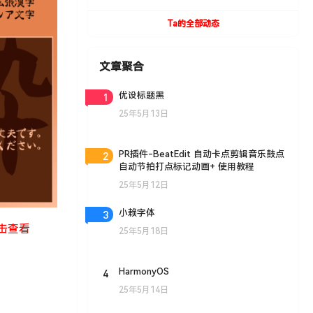
UVToolBox v1.9 For Cinema 4D R15- R19
Win/Mac
Ta的全部动态
文章聚合
1
优设标题黑
25年5月13日
2
PR插件-BeatEdit 自动卡点剪辑音乐鼓点
自动节拍打点标记动画+ 使用教程
25年5月12日
3
小赖字体
击查看
25年5月18日
4
HarmonyOS
25年5月14日