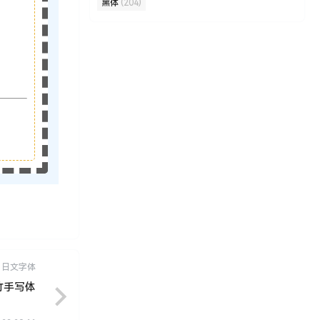
黑体
(204)
日文字体
竹手写体