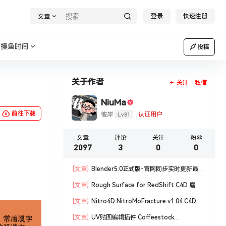
登录
快速注册
文章
摸鱼时间
投稿
关于作者
关注
私信
NiuMa
前往下载
Lv81
彼岸
认证用户
文章
评论
关注
粉丝
2097
3
0
0
[文章]
Blender5.0正式版-官网同步实时更新最新
版blender软件安装包
[文章]
Rough Surface for RedShift C4D 磨损
材质编辑脚本
[文章]
Nitro4D NitroMoFracture v1.04 C4D插
件制作爆炸破碎支持R18/R19
[文章]
UV贴图编辑插件 Coffeestock