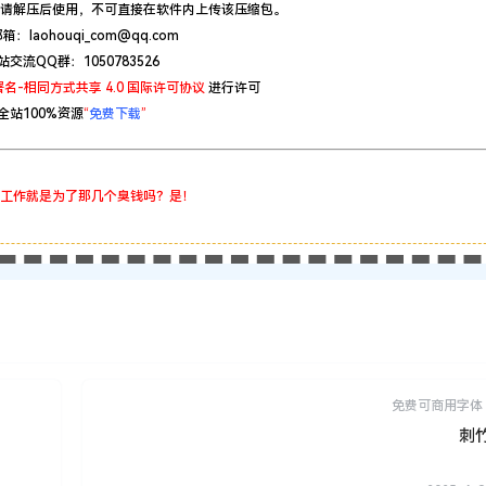
请解压后使用，不可直接在软件内上传该压缩包。
：laohouqi_com@qq.com
站交流QQ群：1050783526
名-相同方式共享 4.0 国际许可协议
进行许可
全站100%资源
“
免费下载
”
工作就是为了那几个臭钱吗？是！
免费可商用字体
刺