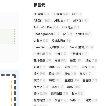
标签云
3D建模
(10)
3D模型
(41)
ae
(15)
AE插件
(100)
AE脚本
(15)
AI字体
(13)
Auto-Rig Pro
(15)
PBR材质
(10)
Photographer
(10)
pr
(22)
pr插件
(82)
pr脚本
(36)
Quick Rig
(14)
Sans Serif (无衬线)
(145)
Serif (衬线)
(109)
一键生成
(11)
三维
(17)
三维建模
(10)
三维模型
(39)
书法
(81)
像素
(29)
动画
(12)
可爱
(18)
圆体
(56)
宋体
(125)
手写
(100)
插件
(96)
日文
(59)
楷体
(42)
模拟
(17)
烘焙
(12)
特效
(33)
生成器
(15)
着色器
(18)
程序化
(15)
笔刷
(10)
简体
(288)
繁体
(245)
纹理贴图
(13)
脚本
(33)
视觉特效
(12)
调色
(27)
转场
(21)
韩文
(12)