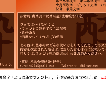
搜索名字「
よっぱふでフォント
」，字体安装方法与常见问题：
点