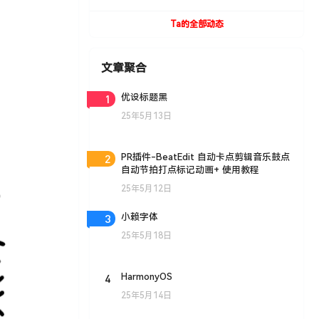
UVToolBox v1.9 For Cinema 4D R15- R19
Win/Mac
Ta的全部动态
文章聚合
1
优设标题黑
25年5月13日
2
PR插件-BeatEdit 自动卡点剪辑音乐鼓点
自动节拍打点标记动画+ 使用教程
25年5月12日
3
小赖字体
25年5月18日
4
HarmonyOS
25年5月14日