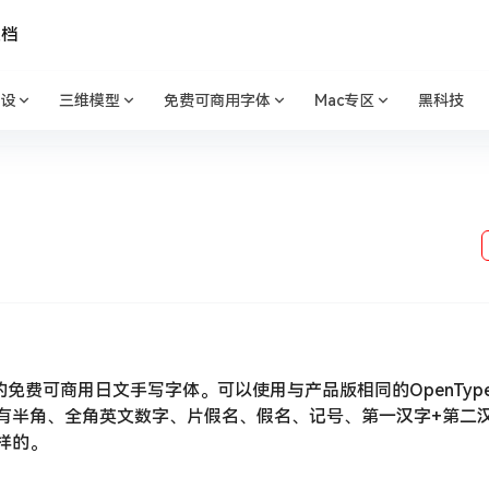
文档
设
三维模型
免费可商用字体
Mac专区
黑科技
免费可商用日文手写字体。可以使用与产品版相同的OpenTypeF
的文字有半角、全角英文数字、片假名、假名、记号、第一汉字+第二汉
一样的。