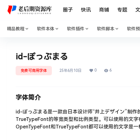
圈子
快讯
商铺
专题
精品教程
软件本体
软件插件
软件脚本
软件预
id-ぽっぷまる
0
6
免费可商用字体
25年6月10日
字体简介
id-ぽっぷまる是一款由日本设计师“井上デザイン”制作的
TrueTypeFont的等宽类型和比例类型。可以使用
OpenTypeFont和TrueTypeFont都可以使用的文字是