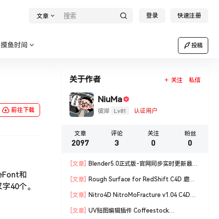
登录
快速注册
文章
摸鱼时间
投稿
关于作者
关注
私信
NiuMa
前往下载
Lv81
彼岸
认证用户
文章
评论
关注
粉丝
2097
3
0
0
[文章]
Blender5.0正式版-官网同步实时更新最新
ont和
版blender软件安装包
[文章]
Rough Surface for RedShift C4D 磨损
字40个。
材质编辑脚本
[文章]
Nitro4D NitroMoFracture v1.04 C4D插
件制作爆炸破碎支持R18/R19
[文章]
UV贴图编辑插件 Coffeestock