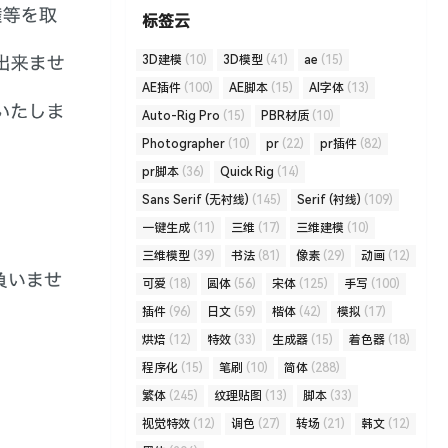
标签云
3D建模
(10)
3D模型
(41)
ae
(15)
AE插件
(100)
AE脚本
(15)
AI字体
(13)
Auto-Rig Pro
(15)
PBR材质
(10)
Photographer
(10)
pr
(22)
pr插件
(82)
pr脚本
(36)
Quick Rig
(14)
Sans Serif (无衬线)
(145)
Serif (衬线)
(109)
一键生成
(11)
三维
(17)
三维建模
(10)
三维模型
(39)
书法
(81)
像素
(29)
动画
(12)
可爱
(18)
圆体
(56)
宋体
(125)
手写
(100)
插件
(96)
日文
(59)
楷体
(42)
模拟
(17)
烘焙
(12)
特效
(33)
生成器
(15)
着色器
(18)
程序化
(15)
笔刷
(10)
简体
(288)
繁体
(245)
纹理贴图
(13)
脚本
(33)
视觉特效
(12)
调色
(27)
转场
(21)
韩文
(12)