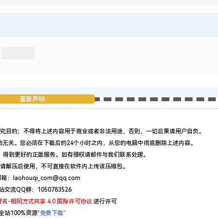
重要声明
究目的；不得将上述内容用于商业或者非法用途，否则，一切后果请用户自负。
站无关。您必须在下载后的24个小时之内，从您的电脑中彻底删除上述内容。
，得到更好的正版服务。如有侵权请邮件与我们联系处理。
请解压后使用，不可直接在软件内上传该压缩包。
：laohouqi_com@qq.com
站交流QQ群：1050783526
名-相同方式共享 4.0 国际许可协议
进行许可
全站100%资源
“
免费下载
”